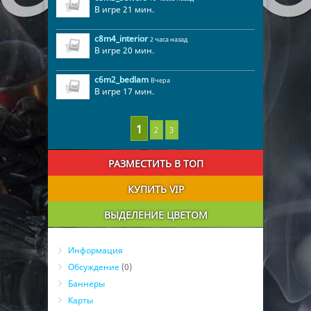
В игре 21 мин.
c8m4_interior
2 часа назад
В игре 20 мин.
c6m2_bedlam
Вчера
В игре 17 мин.
2
3
РАЗМЕСТИТЬ В ТОП
КУПИТЬ VIP
ВЫДЕЛЕНИЕ ЦВЕТОМ
Информация
Обсуждение
(0)
Баннеры
Карты