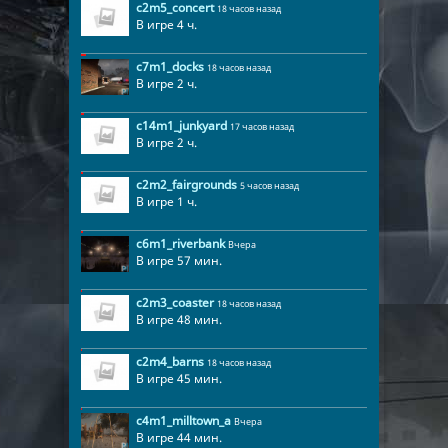
c2m5_concert
18 часов назад
В игре 4 ч.
c7m1_docks
18 часов назад
В игре 2 ч.
c14m1_junkyard
17 часов назад
В игре 2 ч.
c2m2_fairgrounds
5 часов назад
В игре 1 ч.
c6m1_riverbank
Вчера
В игре 57 мин.
c2m3_coaster
18 часов назад
В игре 48 мин.
c2m4_barns
18 часов назад
В игре 45 мин.
c4m1_milltown_a
Вчера
В игре 44 мин.