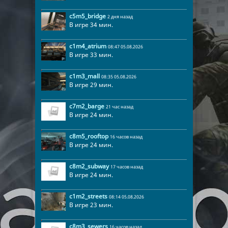
c5m5_bridge
2 дня назад
В игре 34 мин.
c1m4_atrium
08:47 05.08.2026
В игре 33 мин.
c1m3_mall
08:35 05.08.2026
В игре 29 мин.
1
c7m2_barge
21 час назад
В игре 24 мин.
c8m5_rooftop
16 часов назад
В игре 24 мин.
c8m2_subway
17 часов назад
В игре 24 мин.
c1m2_streets
08:14 05.08.2026
В игре 23 мин.
c8m3_sewers
16 часов назад