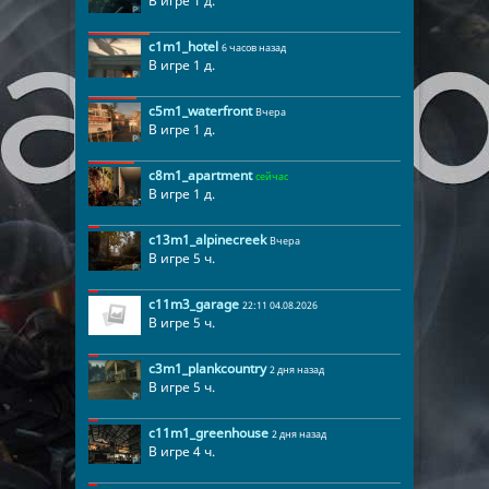
В игре 1 д.
c1m1_hotel
6 часов назад
В игре 1 д.
c5m1_waterfront
Вчера
В игре 1 д.
c8m1_apartment
сейчас
В игре 1 д.
c13m1_alpinecreek
Вчера
В игре 5 ч.
c11m3_garage
22:11 04.08.2026
В игре 5 ч.
c3m1_plankcountry
2 дня назад
В игре 5 ч.
c11m1_greenhouse
2 дня назад
В игре 4 ч.