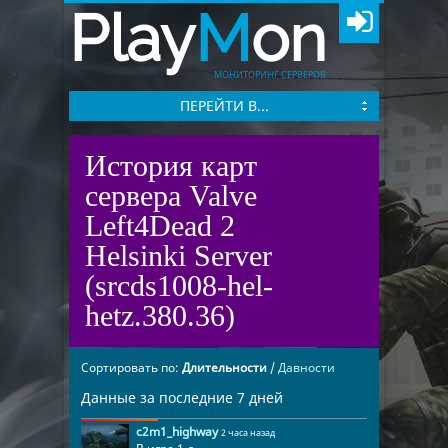
Play
M
on
МОНИТОРИНГ СЕРВЕРОВ
ПЕРЕЙТИ В...
История карт
сервера Valve
Left4Dead 2
Helsinki Server
(srcds1008-hel-
hetz.380.36)
Сортировать по:
Длительности
/
Давности
Данные за последние 7 дней
c2m1_highway
2 часа назад