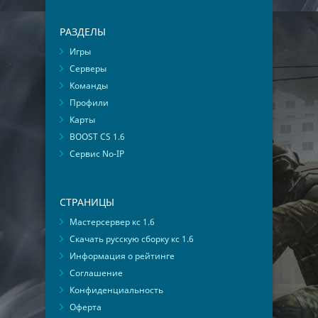
РАЗДЕЛЫ
Игры
Серверы
Команды
Профили
Карты
BOOST CS 1.6
Сервис No-IP
СТРАНИЦЫ
Мастерсервер кс 1.6
Скачать русскую сборку кс 1.6
Информация о рейтинге
Соглашение
Конфиденциальность
Оферта