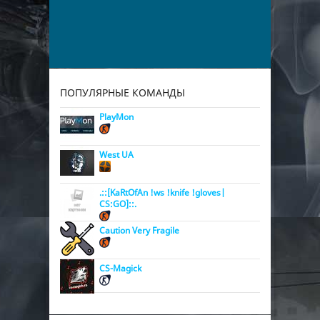
ПОПУЛЯРНЫЕ КОМАНДЫ
PlayMon
West UA
.::[KaRtOfAn !ws !knife !gloves|
CS:GO]::.
Caution Very Fragile
CS-Magick