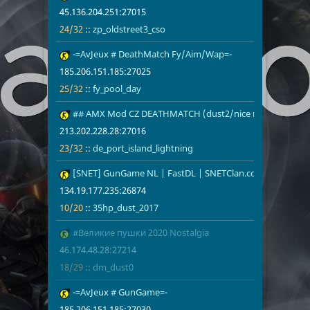
45.136.204.251:27015
24/32
::
zp_oldstreet3_cso
3
-=AvJeux # DeathMatch Fy/Aim/Wap=-
185.206.151.
25/32
fy_pool_day
185.206.151.185:27025
25/32
::
fy_pool_day
4
## AMX Mod CZ DEATHMATCH (dust2/nice maps) ## htt
213.202.228.
23/32
de_port_isla
213.202.228.28:27016
23/32
::
de_port_island_lightning
5
[SNET] GunGame NL | FastDL | SNETClan.com
134.19.177.2
10/20
35hp_dust_2
134.19.177.235:26874
10/20
::
35hp_dust_2017
6
#Великие пушки 2020 Nostalgia
46.174.48.28
18/29
dm_dust0
46.174.48.28:27214
18/29
::
dm_dust0
7
-=AvJeux # GunGame=-
185.206.151.
17/32
gg_a2remak
185.206.151.185:27030