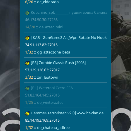
6/26
::
de_eldorado
13
Kupchino_spb_________ пушки водка балалайка`
46.174.50.30
14/28
de_aztec_min
46.174.50.30:27236
14/28
::
de_aztec_mini
14
|KAB| GunGame2 Alt_Wpn Rotate No Hook
74.91.113.82
1/32
gg_azteczon
74.91.113.82:27015
1/32
::
gg_azteczone_beta
15
[RS] Zombie Classic Rush [2008]
57.129.126.6
zm_lautown
57.129.126.63:27017
3/32
::
zm_lautown
16
[PL] Weterani Czero FFA
51.83.164.14
1/25
de_winteraz
51.83.164.145:27015
1/25
::
de_winteraztec
17
Hammer-Terroristen v2.0|www.ht-clan.de
85.14.193.16
1/32
de_chateau_
85.14.193.169:27015
1/32
::
de_chateau_adfree