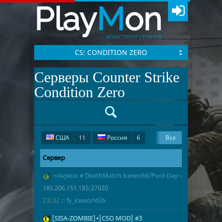
Play
M
on
МОНИТОРИНГ СЕРВЕРОВ
CS: CONDITION ZERO
Серверы Counter Strike
Condition Zero
США
11
Россия
6
Все
Германия
5
Сервер
Адрес
Игроки
Великобритания
5
1
-=AvJeux # DeathMatch Iceworld/Pool-Day-=
185.206.151.
23/32
fy_iceworld2
Нидерланды
2
Болгария
1
185.206.151.185:27020
Швейцария
1
Польша
1
23/32
::
fy_iceworld2k
2
[SISA-ZOMBIE]+[CSO MOD] #3
45.136.204.2
24/32
zp_oldstreet