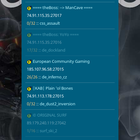
18
==== theBoss: --> ManCave ====
74.91.115.35
0/32
css_assault
74.91.115.35:27017
0/32
::
css_assault
19
==== theBoss: YoYo ====
74.91.115.35
17/32
de_dockland
74.91.115.35:27016
1
17/32
::
de_dockland
20
European Community Gaming
185.107.96.5
26/26
de_inferno_c
185.107.96.58:27015
26/26
::
de_inferno_cz
21
|KAB| Plain 'ol Bones
74.91.113.17
0/32
de_dust2_inv
74.91.113.178:27015
0/32
::
de_dust2_inversion
22
© ORIGINAL SURF
89.179.240.1
1/16
surf_ski_2
89.179.240.119:27042
1/16
::
surf_ski_2