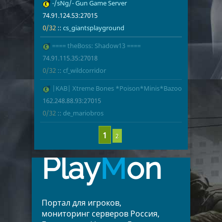
23
-/sNg/- Gun Game Server
74.91.124.53
0/32
cs_giantspl
74.91.124.53:27015
0/32
::
cs_giantsplayground
24
==== theBoss: Shadow13 ====
74.91.115.35
0/32
cf_wildcorrid
74.91.115.35:27018
0/32
::
cf_wildcorridor
25
|KAB| Xtreme Bones *Poison*Minis*Bazooka*
162.248.88.9
0/32
de_mariobro
162.248.88.93:27015
0/32
::
de_mariobros
2
Play
M
on
Портал для игроков,
мониторинг серверов Россия,