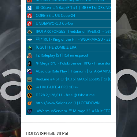
🔵 Обычный ДаркРП #1 | ИBEHTЫ DRЫNDA
CORE-SS :: US Coop-24
UNDERWORLD Co-Op
[RU] ARK FORGES [TheIsland] [PvE][x3] - (v358.24)
 *[RU] - King of the Hill - WS.ARMA.SU - #2
[CGC] THE ZOMBIE ERA
FZ Roleplay [S1] Rol en espaсol
❋ MegaRPG • Polski Serwer RPG • Prace dorywcze • Rozbu
Absolute Role Play | Titanium | GTA-SAMP.COM
RedLine #4 SHOP|KITS|MAX6|LootX5 [RU|ENG]
-= HALF-LIFE 4 PRO xD =-
DE28 2,128,611 - free @ fshost.me
http://www.Saigns.de (1) LOCKDOWN
-=WarmupServer=-™ Mirage 23 ★MultiCFG™★FFA-DM★
ПОПУЛЯРНЫЕ ИГРЫ