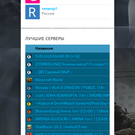
renarsp1
Россия
ЛУЧШИЕ СЕРВЕРЫ
Название
SUD.LALEAGANE.RO [+18]
[ZOMBIELAND] Хочешь мяса?! Го сюда!!! [CSO]
..:[JB] Суровый МиР:..
Minecraft World
Москва | BLACK DRAGON | PUBLIC |18+
|v34| ЗОНА КОМФОРТА |18+| SWORD-IMPERIA.RU
-=AvJeux # DeathMatch Iceworld/Pool-Day-=
[RussianGang] Arena 1vs1 [CS:GO | 128tick | !ws !knife !gl
IMPERIA-GLUCK.RU | ARENA 1vs1 | [!CASE !WS !KNIFE]
OneBlock+ 26.2 - AvalonCS.net
MYRUST MODDED X2/MAX4 WIPE 31.07