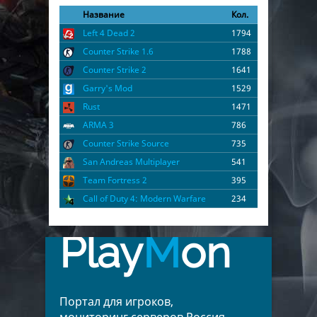
Название
Кол.
Left 4 Dead 2
1794
Counter Strike 1.6
1788
Counter Strike 2
1641
Garry's Mod
1529
Rust
1471
ARMA 3
786
Counter Strike Source
735
San Andreas Multiplayer
541
Team Fortress 2
395
Call of Duty 4: Modern Warfare
234
Play
M
on
Портал для игроков,