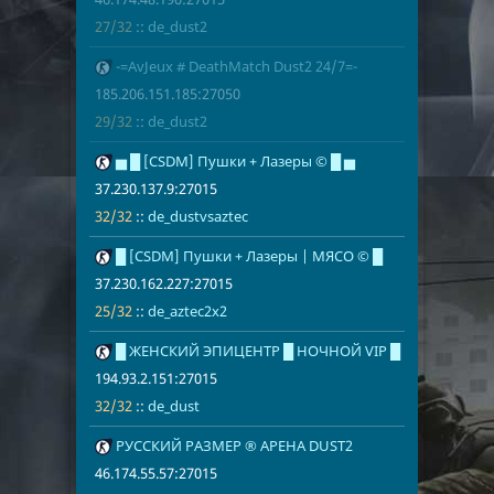
27/32
::
de_dust2
14
-=AvJeux # DeathMatch Dust2 24/7=-
185.206.151.
29/32
de_dust2
185.206.151.185:27050
29/32
::
de_dust2
15
▅ █ [CSDM] Пушки + Лазеры © █ ▅
37.230.137.9
32/32
de_dustvsaz
37.230.137.9:27015
32/32
::
de_dustvsaztec
16
█ [CSDM] Пушки + Лазеры | МЯСО © █
37.230.162.2
25/32
de_aztec2x2
37.230.162.227:27015
25/32
::
de_aztec2x2
17
█ ЖЕНСКИЙ ЭПИЦЕНТР █ НОЧНОЙ VIP █
194.93.2.151
32/32
de_dust
194.93.2.151:27015
32/32
::
de_dust
18
РУССКИЙ РАЗМЕР ® АРЕНА DUST2
46.174.55.57
27/32
de_dust2
46.174.55.57:27015