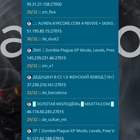
95.31.21.158:27050
30/32
::
zm_five
35
..:: AUREN.KYRCORE.COM # REVIVE + SKINS ::..
51.195.85.15
30/32
de_dust2
51.195.85.15:27015
30/32
::
de_dust2
36
ZMX | Zombie Plague XP Mode, Levels, Prestige, Free VIP,
145.239.231.
29/32
zm_x1
145.239.231.46:27015
29/32
::
zm_x1
37
ДЕДУШКИ В CS 1.6 ЖЕНСКИЙ ВЗВОД [18+]
37.230.210.1
32/32
de_barcelon
37.230.210.161:27015
32/32
::
de_barcelona
38
█ ЗОЛОТАЯ МОЛОДЁЖЬ █ MEAT74.COM █
46.174.50.24
29/32
de_sultan_m
46.174.50.245:27015
29/32
::
de_sultan_mt
39
ZP | Zombie Plague XP Mode, Levels, Free VIP, Points
91.121.62.18
zm_foda
91.121.62.188:27015