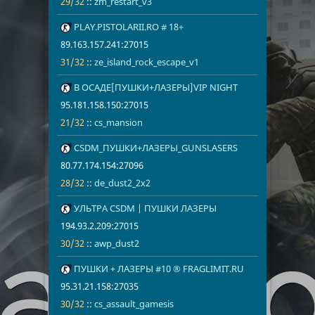
29/32
::
zm_restart_v3
45
PLAY.PISTOLARII.RO # 18+
89.163.157.2
31/32
ze_island_ro
89.163.157.241:27015
31/32
::
ze_island_rock_escape_v1
46
В ОСАДЕ[ПУШКИ+ЛАЗЕРЫ]VIP NIGHT
95.181.158.1
21/32
cs_mansion
95.181.158.150:27015
21/32
::
cs_mansion
47
CSDM_ПУШКИ+ЛАЗЕРЫ_GUNSLASERS
80.77.174.15
28/32
de_dust2_2x
80.77.174.154:27096
28/32
::
de_dust2_2x2
49
УЛЬТРА CSDM | ПУШКИ ЛАЗЕРЫ
194.93.2.209
30/32
awp_dust2
194.93.2.209:27015
30/32
::
awp_dust2
50
ПУШКИ + ЛАЗЕРЫ #10 ® FRAGLIMIT.RU
95.31.21.158
30/32
cs_assault_g
95.31.21.158:27035
30/32
::
cs_assault_gamesis