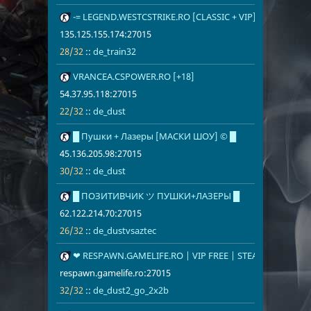
24
-= LEGEND.WESTCSTRIKE.RO [CLASSIC + VIP] =-
135.125.155.
28/32
de_train32
135.125.155.174:27015
28/32
::
de_train32
25
VRANCEA.CSPOWER.RO [+18]
54.37.95.118
22/32
de_dust
54.37.95.118:27015
22/32
::
de_dust
26
█ Пушки + Лазеры [МАСКИ ШОУ] © █
45.136.205.9
30/32
de_dust
45.136.205.98:27015
30/32
::
de_dust
27
█ ПОЗИТИВЧИК ツ ПУШКИ+ЛАЗЕРЫ █
62.122.214.7
26/32
de_dustvsaz
62.122.214.70:27015
26/32
::
de_dustvsaztec
28
❤ RESPAWN.GAMELIFE.RO | VIP FREE | STEAM ON = VIP 
respawn.game
32/32
de_dust2_go
respawn.gamelife.ro:27015
32/32
::
de_dust2_go_2x2b