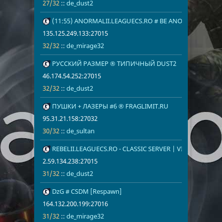
27/32
::
de_dust2
19
(11:55) ANORMALII.LEAGUECS.RO # BE ANORMAL
135.125.249.
32/32
de_mirage32
135.125.249.133:27015
32/32
::
de_mirage32
20
РУССКИЙ РАЗМЕР ® ТИПИЧНЫЙ DUST2
46.174.54.25
32/32
de_dust2
46.174.54.252:27015
32/32
::
de_dust2
21
ПУШКИ + ЛАЗЕРЫ #6 ® FRAGLIMIT.RU
95.31.21.158
30/32
de_sultan
95.31.21.158:27032
30/32
::
de_sultan
22
REBELII.LEAGUECS.RO - CLASSIC SERVER | VIP FREE
2.59.134.238
31/32
de_dust2
2.59.134.238:27015
31/32
::
de_dust2
23
DzG # CSDM [Respawn]
164.132.200.
31/32
de_mirage32
164.132.200.199:27016
31/32
::
de_mirage32