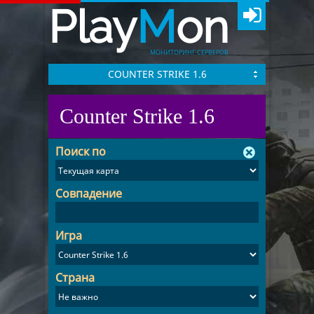
Play
M
on
МОНИТОРИНГ СЕРВЕРОВ
COUNTER STRIKE 1.6
Counter Strike 1.6
Поиск по
Совпадение
Игра
Страна