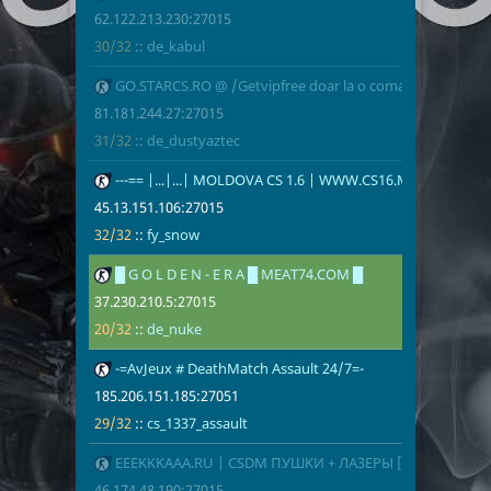
62.122.213.230:27015
30/32
::
de_kabul
9
GO.STARCS.RO @ /Getvipfree doar la o comanda [VIPFRE
81.181.244.2
31/32
de_dustyazt
81.181.244.27:27015
31/32
::
de_dustyaztec
10
---== |...|...| MOLDOVA CS 1.6 | WWW.CS16.ME PUBLIC +18 |.
45.13.151.10
32/32
fy_snow
45.13.151.106:27015
32/32
::
fy_snow
11
█ G O L D E N - E R A █ MEAT74.COM █
37.230.210.5
20/32
de_nuke
37.230.210.5:27015
20/32
::
de_nuke
12
-=AvJeux # DeathMatch Assault 24/7=-
185.206.151.
29/32
cs_1337_assa
185.206.151.185:27051
29/32
::
cs_1337_assault
13
EEEKKKAAA.RU | CSDM ПУШKИ + ЛA3EPЫ [LVL+VIP]
46.174.48.19
27/32
de_dust2
46.174.48.190:27015