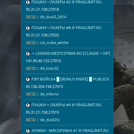
29
ПУШКИ + ЛАЗЕРЫ #2 ® FRAGLIMIT.RU
95.31.21.158
30/32
de_dust2_20
95.31.21.158:27018
30/32
::
de_dust2_2014
30
ПУШКИ + ЛАЗЕРЫ #8 ® FRAGLIMIT.RU
95.31.21.158
30/32
css_nuke_wi
95.31.21.158:27033
30/32
::
css_nuke_winter
31
-= LEGEND.WESTCSTRIKE.RO [CLASSIC + VIP] =-
141.95.40.12
28/32
de_train32
141.95.40.125:27015
28/32
::
de_train32
32
РЭП ВОЙСКА █ [BONUS KNIFE] █ PUBLIC©
45.136.204.1
30/32
de_inferno
45.136.204.194:27015
30/32
::
de_inferno
33
ПУШКИ + ЛАЗЕРЫ #4 ® FRAGLIMIT.RU
95.31.21.158
30/32
de_dust2tz
95.31.21.158:27019
30/32
::
de_dust2tz
34
ЗОМБИ - МЯСОРУБКА #1 ® FRAGLIMIT.RU
95.31.21.158
30/32
zm_five