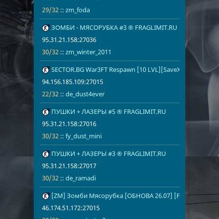
29/32
::
zm_foda
40
ЗОМБИ - МЯСОРУБКА #3 ® FRAGLIMIT.RU
95.31.21.158
30/32
zm_winter_2
95.31.21.158:27036
30/32
::
zm_winter_2011
41
SECTOR.BG War3FT Respawn [10 LVL][SaveXP]
94.156.185.1
22/32
de_dust4eve
94.156.185.109:27015
22/32
::
de_dust4ever
42
ПУШКИ + ЛАЗЕРЫ #5 ® FRAGLIMIT.RU
95.31.21.158
30/32
fy_dust_mini
95.31.21.158:27016
30/32
::
fy_dust_mini
43
ПУШКИ + ЛАЗЕРЫ #3 ® FRAGLIMIT.RU
95.31.21.158
30/32
de_ramadi
95.31.21.158:27017
30/32
::
de_ramadi
44
[ZM] Зомби Мясорубка [ОБНОВА 26.07] [FREE VIP]
46.174.51.17
29/32
zm_restart_v
46.174.51.172:27015