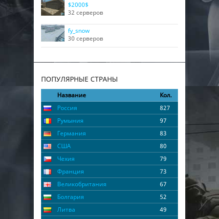
$2000$
32 серверов
fy_snow
30 серверов
ПОПУЛЯРНЫЕ СТРАНЫ
Название
Кол.
Россия
827
Румыния
97
Германия
83
США
80
Чехия
79
Франция
73
Великобритания
67
Болгария
52
Литва
49