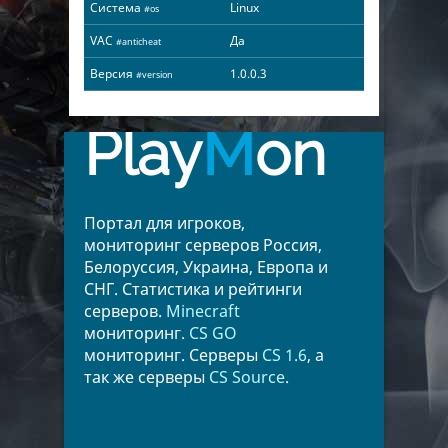
Система
Linux
#os
VAC
Да
#anticheat
Версия
1.0.0.3
#version
Play
M
on
Портал для игроков,
мониторинг серверов Россия,
Белоруссия, Украина, Европа и
СНГ. Статистика и рейтинги
серверов.
Minecraft
мониторинг.
CS GO
мониторинг. Серверы
CS 1.6
, а
так же серверы
CS Source
.