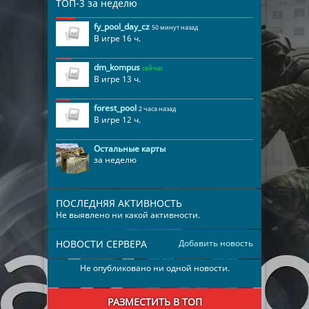
ТОП-3 за неделю
fy_pool_day_cz
50 минут назад
В игре 16 ч.
dm_kompus
сейчас
В игре 13 ч.
forest_pool
2 часа назад
В игре 12 ч.
Остальные карты
за неделю
ПОСЛЕДНЯЯ АКТИВНОСТЬ
Не выявлено ни какой активности.
НОВОСТИ СЕРВЕРА
Добавить новость
Не опубликовано ни одной новости.
РАЗМЕСТИТЬ В ТОП