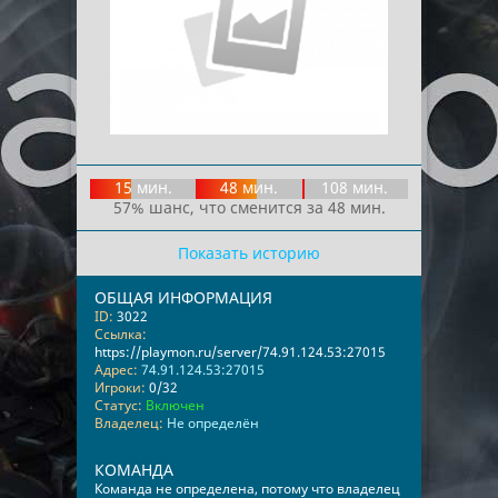
15 мин.
48 мин.
108 мин.
57% шанс, что сменится за 48 мин.
Показать историю
ОБЩАЯ ИНФОРМАЦИЯ
ID:
3022
Ссылка:
https://playmon.ru/server/74.91.124.53:27015
Адрес:
74.91.124.53:27015
Игроки:
0/32
Статус:
Включен
Владелец:
Не определён
КОМАНДА
Команда не определена, потому что владелец