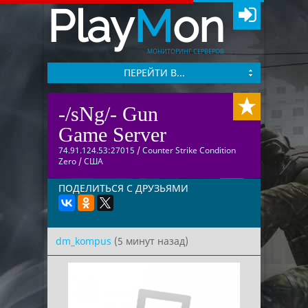
Play
M
on
МОНИТОРИНГ СЕРВЕРОВ
ПЕРЕЙТИ В...
-/sNg/- Gun
Game Server
74.91.124.53:27015
/
Counter Strike Condition
Zero
/
США
ПОДЕЛИТЬСЯ С ДРУЗЬЯМИ
dm_kompus
(5 минут назад)