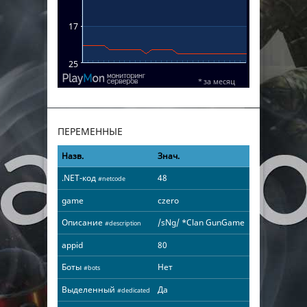
ПЕРЕМЕННЫЕ
Назв.
Знач.
.NET-код
48
#netcode
game
czero
Описание
/sNg/ *Clan GunGame
#description
appid
80
Боты
Нет
#bots
Выделенный
Да
#dedicated