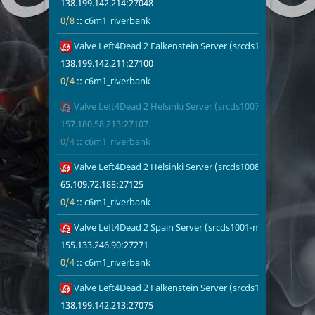
138.199.142.214:27048
0/8
::
c6m1_riverbank
Valve Left4Dead 2 Falkenstein Server (srcds1004-fsn-hetz.
138.199.142.
0/4
c6m1_riverb
138.199.142.211:27100
0/4
::
c6m1_riverbank
Valve Left4Dead 2 Helsinki Server (srcds1007-hel-hetz.380
157.180.58.2
0/4
c6m1_riverb
1
157.180.58.213:27107
0/4
::
c6m1_riverbank
Valve Left4Dead 2 Helsinki Server (srcds1008-hel-hetz.380
65.109.72.18
0/4
c6m1_riverb
65.109.72.188:27125
0/4
::
c6m1_riverbank
Valve Left4Dead 2 Spain Server (srcds1001-mad1.195.257)
155.133.246.
0/4
c6m1_riverb
155.133.246.90:27271
0/4
::
c6m1_riverbank
Valve Left4Dead 2 Falkenstein Server (srcds1002-fsn-hetz.
138.199.142.
0/4
c6m1_riverb
138.199.142.213:27075