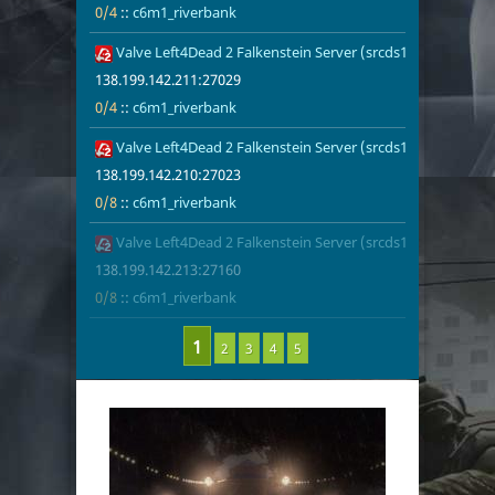
0/4
::
c6m1_riverbank
Valve Left4Dead 2 Falkenstein Server (srcds1004-fsn-hetz.
138.199.142.
0/4
c6m1_riverb
138.199.142.211:27029
0/4
::
c6m1_riverbank
Valve Left4Dead 2 Falkenstein Server (srcds1005-fsn-hetz.
138.199.142.
0/8
c6m1_riverb
138.199.142.210:27023
0/8
::
c6m1_riverbank
Valve Left4Dead 2 Falkenstein Server (srcds1002-fsn-hetz.
138.199.142.
0/8
c6m1_riverb
138.199.142.213:27160
0/8
::
c6m1_riverbank
2
3
4
5