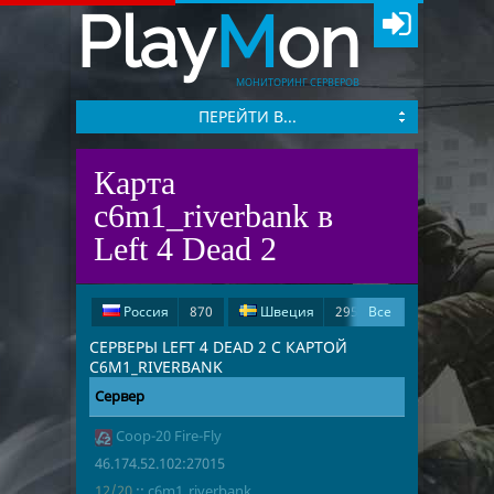
Play
M
on
МОНИТОРИНГ СЕРВЕРОВ
ПЕРЕЙТИ В...
Карта
c6m1_riverbank в
Left 4 Dead 2
Россия
870
Швеция
295
Все
Испания
278
США
199
СЕРВЕРЫ LEFT 4 DEAD 2 С КАРТОЙ
C6M1_RIVERBANK
Германия
53
Сервер
Адрес
Игроки
Великобритания
18
Coop-20 Fire-Fly
46.174.52.10
12/20
c6m1_riverb
Франция
15
Иран
5
46.174.52.102:27015
Чехия
3
Румыния
3
12/20
::
c6m1_riverbank