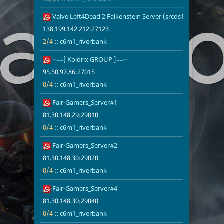
Китай
2
Valve Left4Dead 2 Falkenstein Server (srcds1003-fsn-hetz.
138.199.142.
2/4
c6m1_riverb
Арабские Эмираты
2
138.199.142.212:27123
Канада
1
Швейцария
1
2/4
::
c6m1_riverbank
Украина
1
Финляндия
1
--==[ Koldrix GROUP ]==--
95.50.97.86:
0/4
c6m1_riverb
Норвегия
1
Италия
1
95.50.97.86:27015
Нидерланды
1
Польша
1
0/4
::
c6m1_riverbank
Беларусь
1
Fair-Gamers_Server#1
81.30.148.29
0/4
c6m1_riverb
81.30.148.29:29010
0/4
::
c6m1_riverbank
Fair-Gamers_Server#2
81.30.148.30
0/4
c6m1_riverb
81.30.148.30:29020
0/4
::
c6m1_riverbank
Fair-Gamers_Server#4
81.30.148.30
0/4
c6m1_riverb
81.30.148.30:29040
0/4
::
c6m1_riverbank