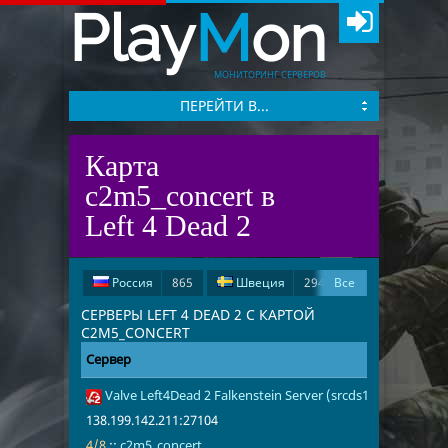
Play
M
on
МОНИТОРИНГ СЕРВЕРОВ
ПЕРЕЙТИ В...
Карта
c2m5_concert в
Left 4 Dead 2
Россия
865
Швеция
294
Все
Испания
278
США
200
СЕРВЕРЫ LEFT 4 DEAD 2 С КАРТОЙ
C2M5_CONCERT
Германия
51
Сервер
Адрес
Игроки
Великобритания
17
Valve Left4Dead 2 Falkenstein Server (srcds1004-fsn-hetz.
138.199.142.
4/8
c2m5_concer
Франция
13
Иран
5
138.199.142.211:27104
Чехия
3
Китай
2
4/8
::
c2m5_concert