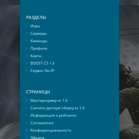
РАЗДЕЛЫ
Игры
Серверы
Команды
Профили
Карты
BOOST CS 1.6
Сервис No-IP
СТРАНИЦЫ
Мастерсервер кс 1.6
Скачать русскую сборку кс 1.6
Информация о рейтинге
Соглашение
Конфиденциальность
Оферта