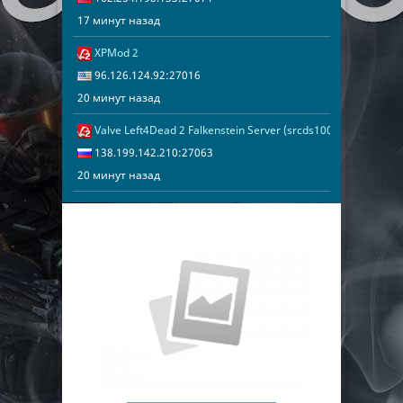
17 минут назад
XPMod 2
20 минут наз
96.126.124.9
96.126.124.92:27016
20 минут назад
Valve Left4Dead 2 Falkenstein Server (srcds1005-fsn-hetz.42
20 минут наз
138.199.142.
138.199.142.210:27063
20 минут назад