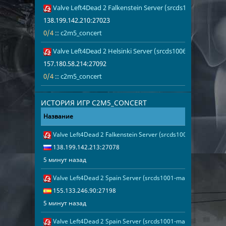
Valve Left4Dead 2 Falkenstein Server (srcds1005-fsn-hetz.
138.199.142.
0/4
c2m5_concer
138.199.142.210:27023
0/4
::
c2m5_concert
Valve Left4Dead 2 Helsinki Server (srcds1006-hel-hetz.380
157.180.58.2
0/4
c2m5_concer
157.180.58.214:27092
0/4
::
c2m5_concert
ИСТОРИЯ ИГР C2M5_CONCERT
Название
Адрес
Дата
Valve Left4Dead 2 Falkenstein Server (srcds1002-fsn-hetz.42
5 минут наза
138.199.142.
138.199.142.213:27078
5 минут назад
Valve Left4Dead 2 Spain Server (srcds1001-mad1.195.184)
5 минут наза
155.133.246.
155.133.246.90:27198
5 минут назад
Valve Left4Dead 2 Spain Server (srcds1001-mad1.195.114)
5 минут наза
155.133.246.