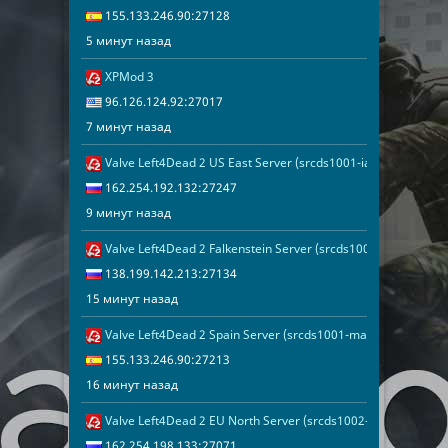
155.133.246.90:27128
5 минут назад
XPMod 3
7 минут наза
96.126.124.9
96.126.124.92:27017
7 минут назад
Valve Left4Dead 2 US East Server (srcds1001-iad1.121.233)
9 минут наза
162.254.192.
162.254.192.132:27247
9 минут назад
Valve Left4Dead 2 Falkenstein Server (srcds1002-fsn-hetz.42
15 минут наз
138.199.142.
138.199.142.213:27134
15 минут назад
Valve Left4Dead 2 Spain Server (srcds1001-mad1.195.199)
16 минут наз
155.133.246.
155.133.246.90:27213
16 минут назад
Valve Left4Dead 2 EU North Server (srcds1002-sto1.181.57)
17 минут наз
162.254.198.
162.254.198.133:27071