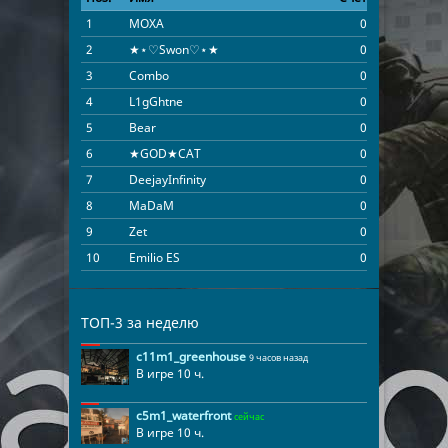
1
МОХA
0
03:45:33
2
★⋆♡Swon♡⋆★
0
03:42:17
3
Combo
0
01:29:49
4
L1gGhtne
0
01:20:13
5
Bear
0
01:12:49
6
★GOD★CAT
0
01:03:56
7
DeejayInfinity
0
00:56:46
8
MaDaM
0
00:40:52
9
Zet
0
00:36:43
10
Emilio ES
0
00:30:56
11
SPXYLER
0
00:24:10
12
котик
0
00:22:12
ТОП-3 за неделю
13
Sanek
0
00:06:44
c11m1_greenhouse
9 часов назад
В игре 10 ч.
c5m1_waterfront
сейчас
В игре 10 ч.