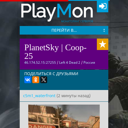
Play
M
on
МОНИТОРИНГ СЕРВЕРОВ
ПЕРЕЙТИ В...
PlanetSky | Coop-
25
46.174.52.15:27255
/
Left 4 Dead 2
/
Россия
ПОДЕЛИТЬСЯ С ДРУЗЬЯМИ
c5m1_waterfront
(2 минуты назад)