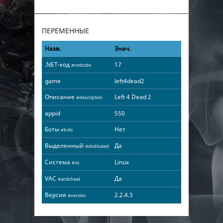
ПЕРЕМЕННЫЕ
Назв.
Знач.
.NET-код
17
#netcode
game
left4dead2
Описание
Left 4 Dead 2
#description
appid
550
Боты
Нет
#bots
Выделенный
Да
#dedicated
Система
Linux
#os
VAC
Да
#anticheat
Версия
2.2.4.3
#version