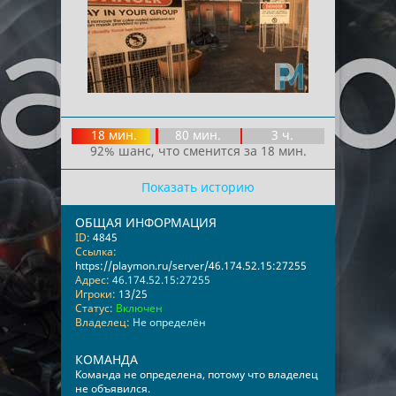
18 мин.
80 мин.
3 ч.
92% шанс, что сменится за 18 мин.
Показать историю
ОБЩАЯ ИНФОРМАЦИЯ
ID:
4845
Ссылка:
https://playmon.ru/server/46.174.52.15:27255
Адрес:
46.174.52.15:27255
Игроки:
13/25
Статус:
Включен
Владелец:
Не определён
КОМАНДА
Команда не определена, потому что владелец
не объявился.