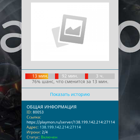
13 мин.
92 мин.
3 ч.
76% шанс, что сменится за 13 мин.
Показать историю
ОБЩАЯ ИНФОРМАЦИЯ
ID:
80053
Ссылка:
https://playmon.ru/server/138.199.142.214:27114
Адрес:
138.199.142.214:27114
Игроки:
2/4
Статус:
Включен