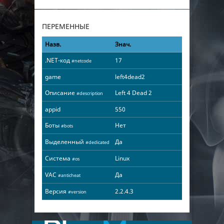
ПЕРЕМЕННЫЕ
Назв.
Знач.
.NET-код
17
#netcode
game
left4dead2
Описание
Left 4 Dead 2
#description
appid
550
Боты
Нет
#bots
Выделенный
Да
#dedicated
Система
Linux
#os
VAC
Да
#anticheat
Версия
2.2.4.3
#version