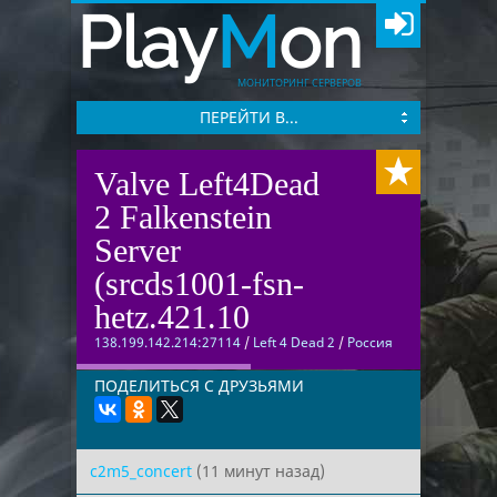
Play
M
on
МОНИТОРИНГ СЕРВЕРОВ
ПЕРЕЙТИ В...
Valve Left4Dead
2 Falkenstein
Server
(srcds1001-fsn-
hetz.421.10
138.199.142.214:27114
/
Left 4 Dead 2
/
Россия
ПОДЕЛИТЬСЯ С ДРУЗЬЯМИ
c2m5_concert
(11 минут назад)