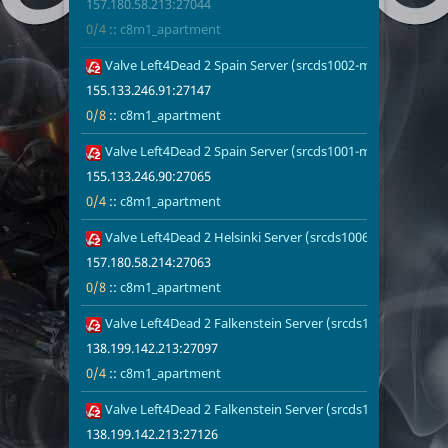
157.180.58.213:27044
0/4
::
c8m1_apartment
Valve Left4Dead 2 Spain Server (srcds1002-mad1.195.133)
155.133.246.
0/8
c8m1_apart
155.133.246.91:27147
0/8
::
c8m1_apartment
Valve Left4Dead 2 Spain Server (srcds1001-mad1.195.51)
155.133.246.
0/4
c8m1_apart
1
155.133.246.90:27065
0/4
::
c8m1_apartment
Valve Left4Dead 2 Helsinki Server (srcds1006-hel-hetz.380
157.180.58.2
0/8
c8m1_apart
157.180.58.214:27063
0/8
::
c8m1_apartment
Valve Left4Dead 2 Falkenstein Server (srcds1002-fsn-hetz.
138.199.142.
0/4
c8m1_apart
138.199.142.213:27097
0/4
::
c8m1_apartment
Valve Left4Dead 2 Falkenstein Server (srcds1002-fsn-hetz.
138.199.142.
0/4
c8m1_apart
138.199.142.213:27126