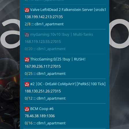
Чехия
3
Китай
2
Valve Left4Dead 2 Falkenstein Server (srcds1002-fsn-hetz.
138.199.142.
2/8
c8m1_apart
Швейцария
1
Финляндия
1
138.199.142.213:27135
Италия
1
Нидерланды
1
2/8
::
c8m1_apartment
Украина
1
Беларусь
1
myGaming:10v10 !buy | Multi-Tanks
168.119.123.
0/20
c8m1_apart
Норвегия
1
Канада
1
168.119.123.55:27015
0/20
::
c8m1_apartment
ThiccGaming:0/25 !buy | RUSH!
167.99.236.1
0/25
c8m1_apart
167.99.236.117:27015
0/25
::
c8m1_apartment
#2 |DC - DrEaM CoMpAnY|[PeRkS|100 Tick]
188.130.251.
0/12
c8m1_apart
188.130.251.26:27315
0/12
::
c8m1_apartment
BCM Coop #6
78.46.38.189
0/16
c8m1_apart
78.46.38.189:1306
0/16
::
c8m1_apartment