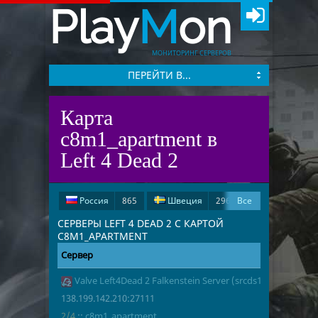
Play
M
on
МОНИТОРИНГ СЕРВЕРОВ
ПЕРЕЙТИ В...
Карта
c8m1_apartment в
Left 4 Dead 2
Россия
865
Швеция
296
Все
Испания
278
США
202
СЕРВЕРЫ LEFT 4 DEAD 2 С КАРТОЙ
C8M1_APARTMENT
Германия
56
Сервер
Адрес
Игроки
Великобритания
18
Valve Left4Dead 2 Falkenstein Server (srcds1005-fsn-hetz.
138.199.142.
2/4
c8m1_apart
Франция
16
Иран
5
138.199.142.210:27111
Арабские Эмираты
3
2/4
::
c8m1_apartment