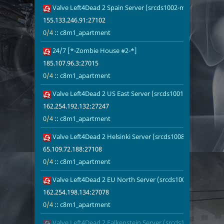
Valve Left4Dead 2 Spain Server (srcds1002-mad1.195.88)
155.133.246.
0/4
c8m1_apart
155.133.246.91:27102
0/4
::
c8m1_apartment
24/7 [*-Zombie House #2-*]
185.107.96.3
0/4
c8m1_apart
185.107.96.3:27015
0/4
::
c8m1_apartment
Valve Left4Dead 2 US East Server (srcds1001-iad1.121.233
162.254.192.
0/4
c8m1_apart
162.254.192.132:27247
0/4
::
c8m1_apartment
Valve Left4Dead 2 Helsinki Server (srcds1008-hel-hetz.380
65.109.72.18
0/4
c8m1_apart
65.109.72.188:27108
0/4
::
c8m1_apartment
Valve Left4Dead 2 EU North Server (srcds1003-sto1.181.64
162.254.198.
0/4
c8m1_apart
162.254.198.134:27078
0/4
::
c8m1_apartment
Valve Left4Dead 2 Falkenstein Server (srcds1002-fsn-hetz.
138.199.142.
0/4
c8m1_apart