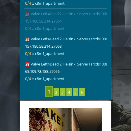
0/4
::
c8m1_apartment
Valve Left4Dead 2 Helsinki Server (srcds1006-hel-hetz.380
157.180.58.2
0/4
c8m1_apart
157.180.58.214:27064
0/4
::
c8m1_apartment
Valve Left4Dead 2 Helsinki Server (srcds1006-hel-hetz.380
157.180.58.2
0/4
c8m1_apart
157.180.58.214:27068
0/4
::
c8m1_apartment
Valve Left4Dead 2 Helsinki Server (srcds1008-hel-hetz.380
65.109.72.18
0/4
c8m1_apart
65.109.72.188:27056
0/4
::
c8m1_apartment
2
3
4
5
6