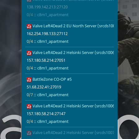
138.199.142.213:27120
0/4
::
c8m1_apartment
Valve Left4Dead 2 EU North Server (srcds1002-sto1.181.98
162.254.198.
0/4
c8m1_apart
162.254.198.133:27112
0/4
::
c8m1_apartment
Valve Left4Dead 2 Helsinki Server (srcds1006-hel-hetz.380
157.180.58.2
0/4
c8m1_apart
157.180.58.214:27051
0/4
::
c8m1_apartment
BattleZone CO-OP #5
51.68.232.41
0/7
c8m1_apart
51.68.232.41:27019
0/7
::
c8m1_apartment
Valve Left4Dead 2 Helsinki Server (srcds1006-hel-hetz.380
157.180.58.2
0/4
c8m1_apart
157.180.58.214:27147
0/4
::
c8m1_apartment
Valve Left4Dead 2 Helsinki Server (srcds1007-hel-hetz.380
157.180.58.2
0/4
c8m1_apart