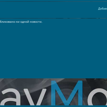
Добав
бликовано ни одной новости.