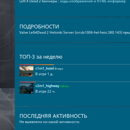
Left 4 Dead 2 баннеры :
коды изображения и HTML-информер
ПОДРОБНОСТИ
Valve Left4Dead 2 Helsinki Server (srcds1006-hel-hetz.380.143) п
ТОП-3 за неделю
c1m1_hotel
Вчера
В игре 1 д.
c2m1_highway
сейчас
В игре 22 ч.
ПОСЛЕДНЯЯ АКТИВНОСТЬ
Не выявлено ни какой активности.