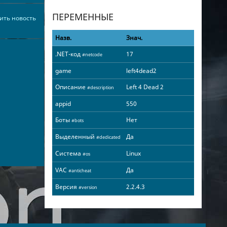
ПЕРЕМЕННЫЕ
ить новость
Назв.
Знач.
.NET-код
17
#netcode
game
left4dead2
Описание
Left 4 Dead 2
#description
appid
550
Боты
Нет
#bots
Выделенный
Да
#dedicated
Система
Linux
#os
VAC
Да
#anticheat
Версия
2.2.4.3
#version