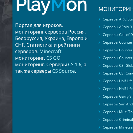
Play
M
on
МОНИТОРИН
Серверы ARK: Surv
Портал для игроков,
Серверы ARMA 3
мониторинг серверов Россия,
Серверы Call of D
Белоруссия, Украина, Европа и
Серверы Counter S
СНГ. Статистика и рейтинги
Серверы Counter 
серверов.
Minecraft
мониторинг.
CS GO
Серверы Counter 
мониторинг. Серверы
CS 1.6
, а
Серверы CS: Glob
так же серверы
CS Source
.
Серверы CS: Cond
Серверы Half Life
Серверы Half Life
Серверы Garry's
Серверы San Andr
Серверы Multi The
Серверы Criminal 
Серверы Minecra