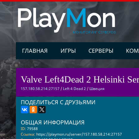
Play
M
on
МОНИТОРИНГ СЕРВЕРОВ
ГЛАВНАЯ
ИГРЫ
СЕРВЕРЫ
КОМ
Valve Left4Dead 2 Helsinki Ser
157.180.58.214:27157
/
Left 4 Dead 2
/
Швеция
ПОДЕЛИТЬСЯ С ДРУЗЬЯМИ
ОБЩАЯ ИНФОРМАЦИЯ
ID:
79588
Ссылка:
https://playmon.ru/server/157.180.58.214:27157