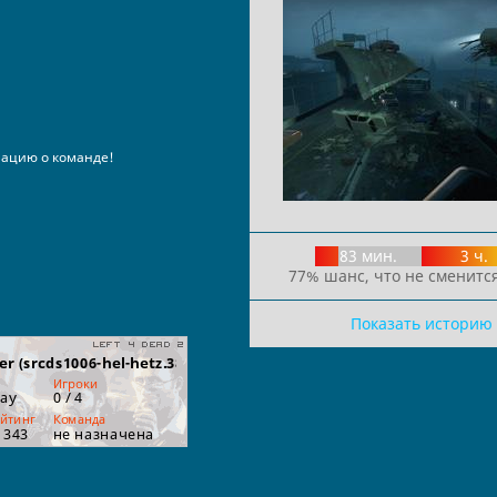
ацию о команде!
83 мин.
3 ч.
77% шанс, что не сменится
Показать историю