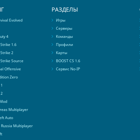
Г
РАЗДЕЛЫ
ival Evolved
Игры
Серверы
uty 4
Команды
trike 1.6
Профили
Strike 2
Карты
Strike Source
BOOST CS 1.6
al Offensive
Сервис No-IP
ition Zero
 1
 2
 Mod
eas Multiplayer
ft Auto
Russia Multiplayer
ft