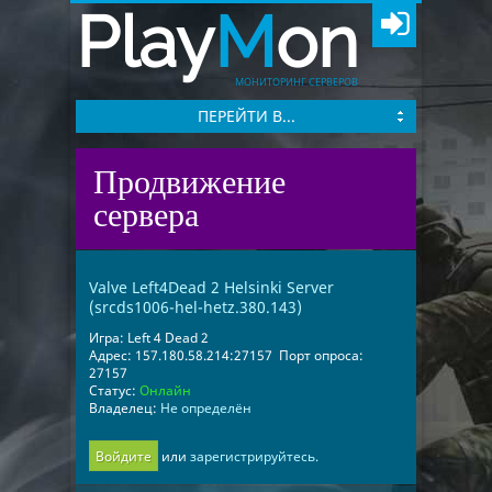
Play
M
on
МОНИТОРИНГ СЕРВЕРОВ
ПЕРЕЙТИ В...
Продвижение
сервера
Valve Left4Dead 2 Helsinki Server
(srcds1006-hel-hetz.380.143)
Игра:
Left 4 Dead 2
Адрес:
157.180.58.214:27157
Порт опроса:
27157
Статус:
Онлайн
Владелец:
Не определён
Войдите
или
зарегистрируйтесь.