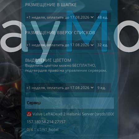
РАЗМЕЩЕНИЕ В ШАПКЕ
РАЗМЕЩЕНИЕ ВВЕРХУ СПИСКОВ
ВЫДЕЛЕНИЕ ЦВЕТОМ
Выделить цветом можно БЕСПЛАТНО,
подтвердив право на
управление сервером.
Сервер
Адрес
Игроки
1394
Valve Left4Dead 2 Helsinki Server (srcds1006-hel-hetz.380
157.180.58.2
0/4
c1m1_hotel
157.180.58.214:27157
0/4
::
c1m1_hotel