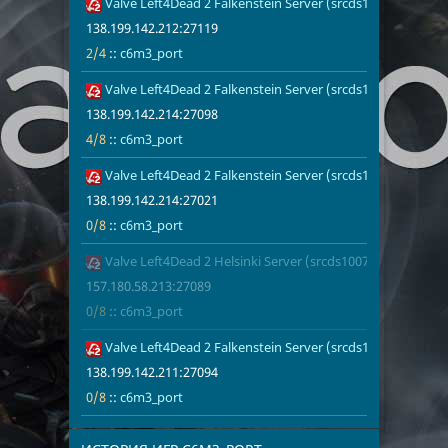
Valve Left4Dead 2 Falkenstein Server (srcds1003-fsn-hetz.
138.199.142.
2/4
c6m3_port
Финляндия
1
Норвегия
1
138.199.142.212:27119
Италия
1
2/4
::
c6m3_port
Арабские Эмираты
1
Valve Left4Dead 2 Falkenstein Server (srcds1001-fsn-hetz.
138.199.142.
4/8
c6m3_port
Беларусь
1
Румыния
1
138.199.142.214:27098
4/8
::
c6m3_port
Valve Left4Dead 2 Falkenstein Server (srcds1001-fsn-hetz.
138.199.142.
0/8
c6m3_port
138.199.142.214:27021
0/8
::
c6m3_port
Valve Left4Dead 2 Helsinki Server (srcds1007-hel-hetz.380
157.180.58.2
0/8
c6m3_port
157.180.58.213:27089
0/8
::
c6m3_port
Valve Left4Dead 2 Falkenstein Server (srcds1004-fsn-hetz.
138.199.142.
0/8
c6m3_port
138.199.142.211:27094
0/8
::
c6m3_port