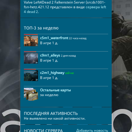
Valve Left4Dead 2 Falkenstein Server (srcds1001-
fsn-hetz.421.12 представлен в виде
сервера left
4 dead 2
.
ТОП-3 за неделю
c5m1_waterfront
22 часа назад
В игре 1 д.
c9m1_alleys
2 дня назад
В игре 1 д.
c2m1_highway
сейчас
В игре 1 д.
Остальные карты
за неделю
ПОСЛЕДНЯЯ АКТИВНОСТЬ
Не выявлено ни какой активности.
НОВОСТИ СЕРВЕРА
Добавить новость