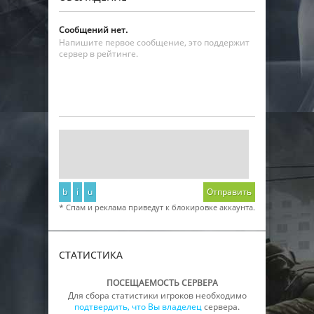
Сообщений нет.
Напишите первое сообщение, это поддержит
сервер в рейтинге.
b
i
u
Отправить
* Спам и реклама приведут к блокировке аккаунта.
СТАТИСТИКА
ПОСЕЩАЕМОСТЬ СЕРВЕРА
Для сбора статистики игроков необходимо
подтвердить, что Вы владелец
сервера.