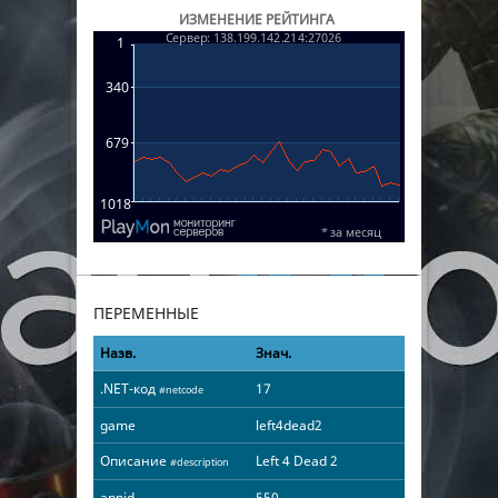
ИЗМЕНЕНИЕ РЕЙТИНГА
ПЕРЕМЕННЫЕ
Назв.
Знач.
.NET-код
17
#netcode
game
left4dead2
Описание
Left 4 Dead 2
#description
appid
550