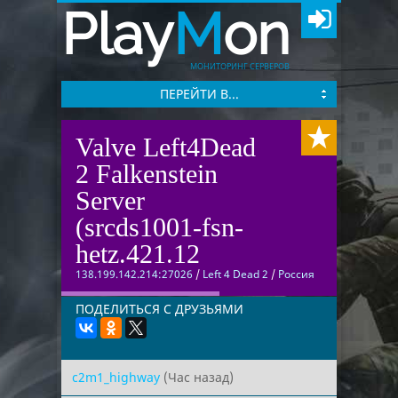
Play
M
on
МОНИТОРИНГ СЕРВЕРОВ
ПЕРЕЙТИ В...
Valve Left4Dead
2 Falkenstein
Server
(srcds1001-fsn-
hetz.421.12
138.199.142.214:27026
/
Left 4 Dead 2
/
Россия
ПОДЕЛИТЬСЯ С ДРУЗЬЯМИ
c2m1_highway
(Час назад)