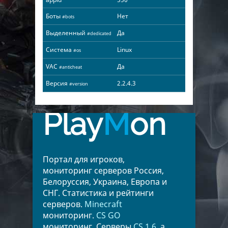
Боты
Нет
#bots
Выделенный
Да
#dedicated
Система
Linux
#os
VAC
Да
#anticheat
Версия
2.2.4.3
#version
Play
M
on
Портал для игроков,
мониторинг серверов Россия,
Белоруссия, Украина, Европа и
СНГ. Статистика и рейтинги
серверов.
Minecraft
мониторинг.
CS GO
мониторинг. Серверы
CS 1.6
, а