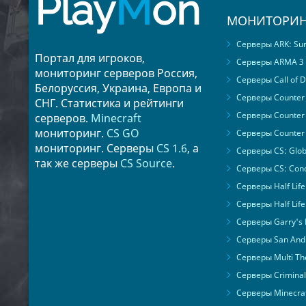
Play
M
on
МОНИТОРИН
Серверы ARK: Surv
Портал для игроков,
Серверы ARMA 3
мониторинг серверов Россия,
Серверы Call of D
Белоруссия, Украина, Европа и
Серверы Counter S
СНГ. Статистика и рейтинги
Серверы Counter 
серверов.
Minecraft
мониторинг.
CS GO
Серверы Counter 
мониторинг. Серверы
CS 1.6
, а
Серверы CS: Glob
так же серверы
CS Source
.
Серверы CS: Cond
Серверы Half Life
Серверы Half Life
Серверы Garry's
Серверы San Andr
Серверы Multi The
Серверы Criminal 
Серверы Minecra