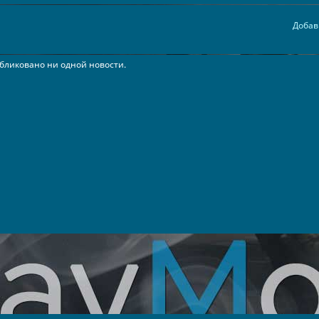
Добав
бликовано ни одной новости.