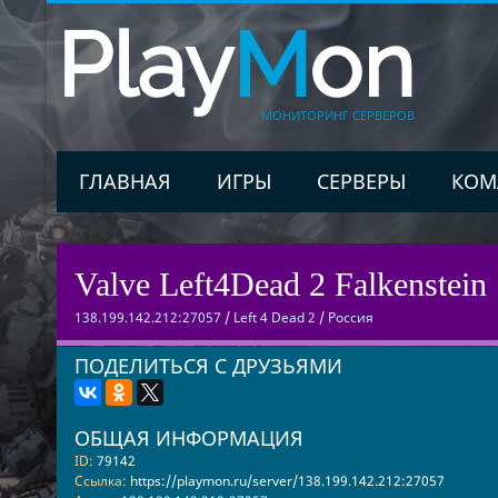
Play
M
on
МОНИТОРИНГ СЕРВЕРОВ
ГЛАВНАЯ
ИГРЫ
СЕРВЕРЫ
КОМ
Valve Left4Dead 2 Falkenstein 
138.199.142.212:27057
/
Left 4 Dead 2
/
Россия
ПОДЕЛИТЬСЯ С ДРУЗЬЯМИ
ОБЩАЯ ИНФОРМАЦИЯ
ID:
79142
Ссылка:
https://playmon.ru/server/138.199.142.212:27057