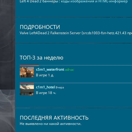
Left 4 Dead 2 баннеры :
коды изображения и HTML-информер
ПОДРОБНОСТИ
Valve Left4Dead 2 Falkenstein Server (srcds1003-fsn-hetz.421.43 
ТОП-3 за неделю
c5m1_waterfront
сейчас
В игре 1 д.
c1m1_hotel
Вчера
В игре 18 ч.
ПОСЛЕДНЯЯ АКТИВНОСТЬ
Не выявлено ни какой активности.