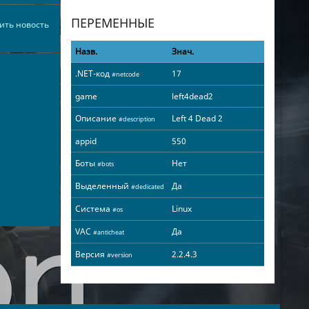
ПЕРЕМЕННЫЕ
ить новость
Назв.
Знач.
.NET-код
17
#netcode
game
left4dead2
Описание
Left 4 Dead 2
#description
appid
550
Боты
Нет
#bots
Выделенный
Да
#dedicated
Система
Linux
#os
VAC
Да
#anticheat
Версия
2.2.4.3
#version