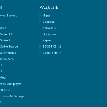
Г
РАЗДЕЛЫ
ival Evolved
Игры
Серверы
uty 4
Команды
trike 1.6
Профили
Strike 2
Карты
Strike Source
BOOST CS 1.6
al Offensive
Сервис No-IP
ition Zero
 1
 2
 Mod
eas Multiplayer
ft Auto
Russia Multiplayer
ft