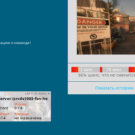
ацию о команде!
12 мин.
79 мин.
66% шанс, что не сменится
Показать историю