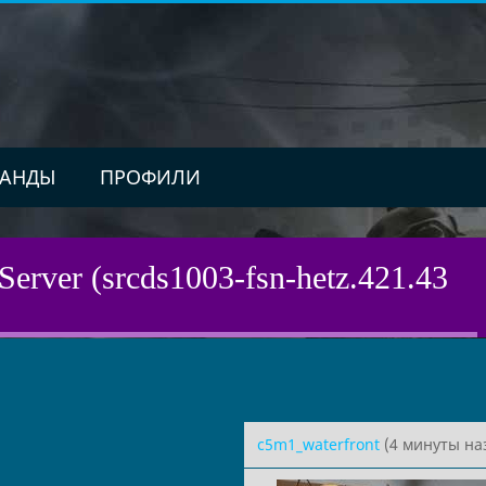
АНДЫ
ПРОФИЛИ
Server (srcds1003-fsn-hetz.421.43
c5m1_waterfront
(4 минуты на