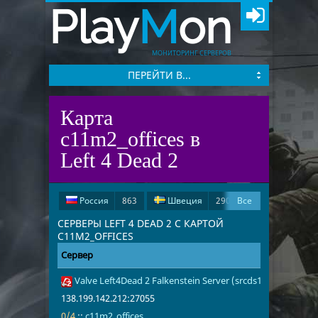
Play
M
on
МОНИТОРИНГ СЕРВЕРОВ
ПЕРЕЙТИ В...
Карта
c11m2_offices в
Left 4 Dead 2
Россия
863
Швеция
290
Все
Испания
278
США
196
СЕРВЕРЫ LEFT 4 DEAD 2 С КАРТОЙ
C11M2_OFFICES
Германия
51
Сервер
Адрес
Игроки
Великобритания
15
Valve Left4Dead 2 Falkenstein Server (srcds1003-fsn-hetz.
138.199.142.
0/4
c11m2_office
Франция
11
Иран
4
138.199.142.212:27055
Чехия
3
Китай
2
0/4
::
c11m2_offices