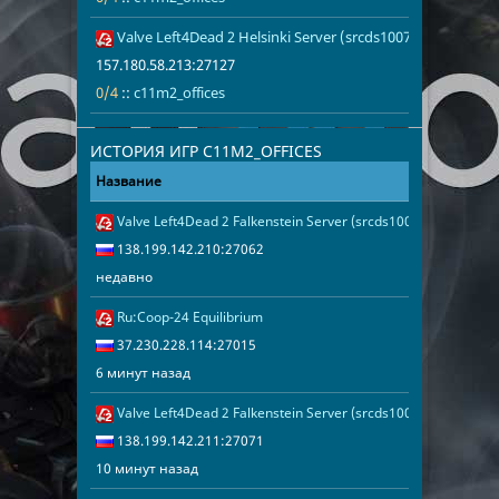
Румыния
2
Valve Left4Dead 2 Helsinki Server (srcds1007-hel-hetz.380
157.180.58.2
0/4
c11m2_office
Арабские Эмираты
1
157.180.58.213:27127
Беларусь
1
Норвегия
1
0/4
::
c11m2_offices
Канада
1
Италия
1
ИСТОРИЯ ИГР C11M2_OFFICES
Украина
1
Финляндия
1
Название
Адрес
Дата
Нидерланды
1
Valve Left4Dead 2 Falkenstein Server (srcds1005-fsn-hetz.42
недавно
138.199.142.
138.199.142.210:27062
недавно
Ru:Coop-24 Equilibrium
6 минут наза
37.230.228.1
37.230.228.114:27015
6 минут назад
Valve Left4Dead 2 Falkenstein Server (srcds1004-fsn-hetz.42
10 минут наз
138.199.142.
138.199.142.211:27071
10 минут назад