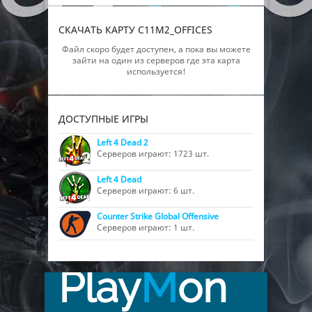
СКАЧАТЬ КАРТУ C11M2_OFFICES
Файл скоро будет доступен, а пока вы можете
зайти на один из серверов где эта карта
используется!
ДОСТУПНЫЕ ИГРЫ
Left 4 Dead 2
Серверов играют: 1723 шт.
Left 4 Dead
Серверов играют: 6 шт.
Counter Strike Global Offensive
Серверов играют: 1 шт.
Play
M
on