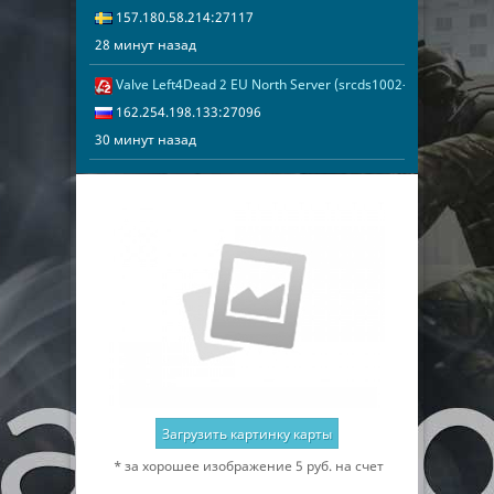
157.180.58.214:27117
28 минут назад
Valve Left4Dead 2 EU North Server (srcds1002-sto1.181.82)
30 минут наз
162.254.198.
162.254.198.133:27096
30 минут назад
Загрузить картинку карты
* за хорошее изображение 5 руб. на счет