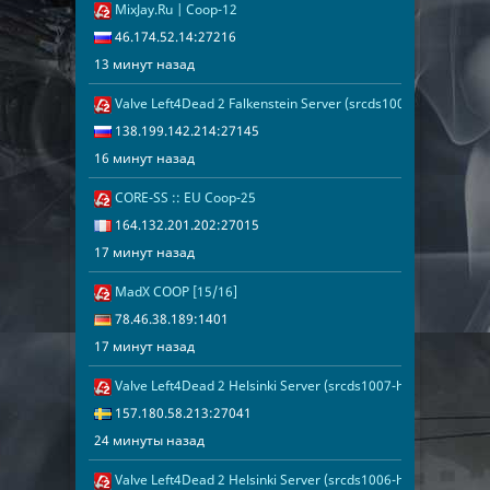
MixJay.Ru | Coop-12
13 минут наз
46.174.52.14
46.174.52.14:27216
13 минут назад
Valve Left4Dead 2 Falkenstein Server (srcds1001-fsn-hetz.42
16 минут наз
138.199.142.
138.199.142.214:27145
16 минут назад
CORE-SS :: EU Coop-25
17 минут наз
164.132.201.
164.132.201.202:27015
17 минут назад
MadX COOP [15/16]
17 минут наз
78.46.38.189
78.46.38.189:1401
17 минут назад
Valve Left4Dead 2 Helsinki Server (srcds1007-hel-hetz.380.27
24 минуты на
157.180.58.2
157.180.58.213:27041
24 минуты назад
Valve Left4Dead 2 Helsinki Server (srcds1006-hel-hetz.380.10
28 минут наз
157.180.58.2