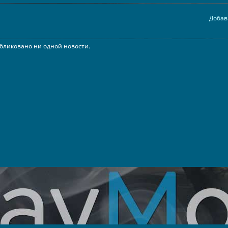
Добав
бликовано ни одной новости.