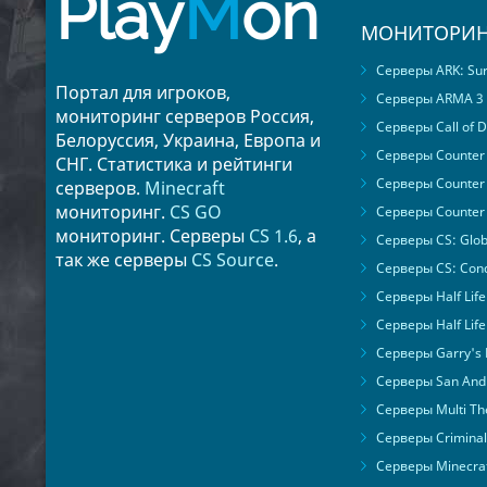
Play
M
on
МОНИТОРИН
Серверы ARK: Surv
Портал для игроков,
Серверы ARMA 3
мониторинг серверов Россия,
Серверы Call of D
Белоруссия, Украина, Европа и
Серверы Counter S
СНГ. Статистика и рейтинги
Серверы Counter 
серверов.
Minecraft
мониторинг.
CS GO
Серверы Counter 
мониторинг. Серверы
CS 1.6
, а
Серверы CS: Glob
так же серверы
CS Source
.
Серверы CS: Cond
Серверы Half Life
Серверы Half Life
Серверы Garry's
Серверы San Andr
Серверы Multi The
Серверы Criminal 
Серверы Minecra