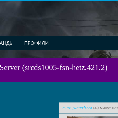
АНДЫ
ПРОФИЛИ
Server (srcds1005-fsn-hetz.421.2)
c5m1_waterfront
(49 минут наз