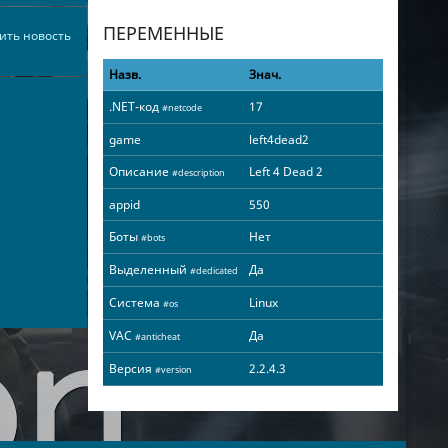
ПЕРЕМЕННЫЕ
ить новость
Назв.
Знач.
.NET-код
17
#netcode
game
left4dead2
Описание
Left 4 Dead 2
#description
appid
550
Боты
Нет
#bots
Выделенный
Да
#dedicated
Система
Linux
#os
VAC
Да
#anticheat
Версия
2.2.4.3
#version