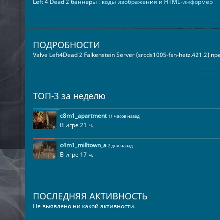
Left 4 Dead 2 баннеры :
коды изображения и HTML-информер
ПОДРОБНОСТИ
Valve Left4Dead 2 Falkenstein Server (srcds1005-fsn-hetz.421.2) 
ТОП-3 за неделю
c8m1_apartment
11 часов назад
В игре 21 ч.
c4m1_milltown_a
2 дня назад
В игре 17 ч.
ПОСЛЕДНЯЯ АКТИВНОСТЬ
Не выявлено ни какой активности.