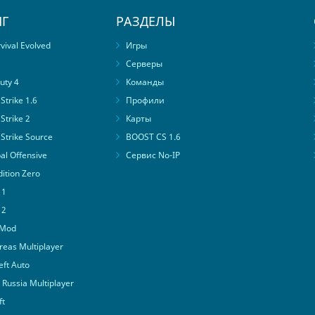
Г
РАЗДЕЛЫ
ival Evolved
Игры
Серверы
uty 4
Команды
trike 1.6
Профили
Strike 2
Карты
Strike Source
BOOST CS 1.6
al Offensive
Сервис No-IP
ition Zero
 1
 2
 Mod
eas Multiplayer
ft Auto
Russia Multiplayer
ft