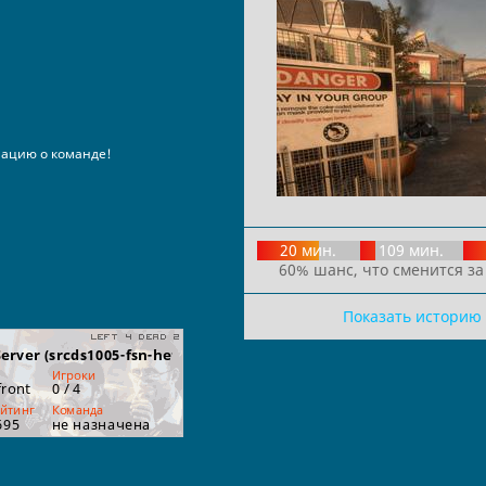
ацию о команде!
20 мин.
109 мин.
60% шанс, что сменится за
Показать историю