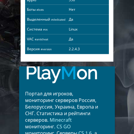
Боты
Нет
#bots
Выделенный
Да
#dedicated
Система
Linux
#os
VAC
Да
#anticheat
Версия
2.2.4.3
#version
Play
M
on
Портал для игроков,
мониторинг серверов Россия,
Белоруссия, Украина, Европа и
СНГ. Статистика и рейтинги
серверов.
Minecraft
мониторинг.
CS GO
мониторинг. Серверы
CS 1.6
, а