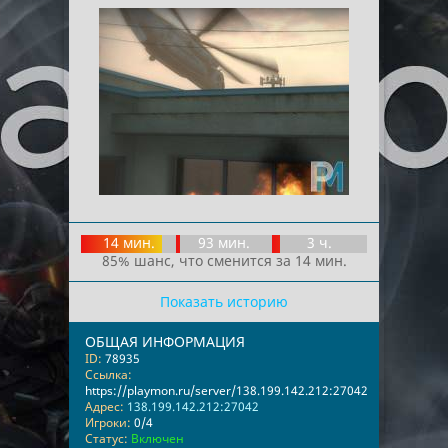
14 мин.
93 мин.
3 ч.
85% шанс, что сменится за 14 мин.
Показать историю
ОБЩАЯ ИНФОРМАЦИЯ
ID:
78935
Ссылка:
https://playmon.ru/server/138.199.142.212:27042
Адрес:
138.199.142.212:27042
Игроки:
0/4
Статус:
Включен