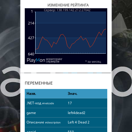
ИЗМЕНЕНИЕ РЕЙТИНГА
ПЕРЕМЕННЫЕ
Назв.
Знач.
.NET-код
17
#netcode
game
left4dead2
Описание
Left 4 Dead 2
#description
appid
550