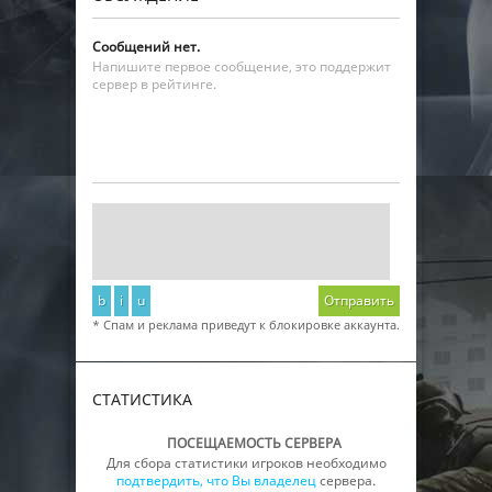
Сообщений нет.
Напишите первое сообщение, это поддержит
сервер в рейтинге.
b
i
u
Отправить
* Спам и реклама приведут к блокировке аккаунта.
СТАТИСТИКА
ПОСЕЩАЕМОСТЬ СЕРВЕРА
Для сбора статистики игроков необходимо
подтвердить, что Вы владелец
сервера.