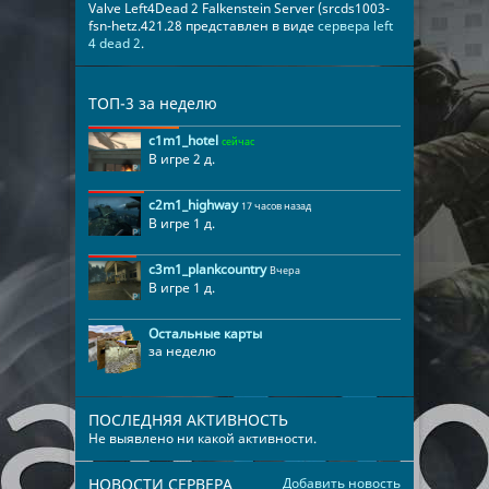
Valve Left4Dead 2 Falkenstein Server (srcds1003-
fsn-hetz.421.28 представлен в виде
сервера left
4 dead 2
.
ТОП-3 за неделю
c1m1_hotel
сейчас
В игре 2 д.
c2m1_highway
17 часов назад
В игре 1 д.
c3m1_plankcountry
Вчера
В игре 1 д.
Остальные карты
за неделю
ПОСЛЕДНЯЯ АКТИВНОСТЬ
Не выявлено ни какой активности.
НОВОСТИ СЕРВЕРА
Добавить новость