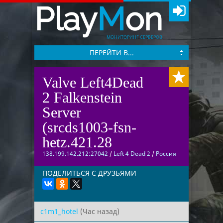
Play
M
on
МОНИТОРИНГ СЕРВЕРОВ
ПЕРЕЙТИ В...
Valve Left4Dead
2 Falkenstein
Server
(srcds1003-fsn-
hetz.421.28
138.199.142.212:27042
/
Left 4 Dead 2
/
Россия
ПОДЕЛИТЬСЯ С ДРУЗЬЯМИ
c1m1_hotel
(Час назад)