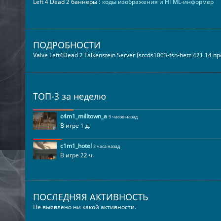
Left 4 Dead 2 баннеры :
коды изображения и HTML-информер
ПОДРОБНОСТИ
Valve Left4Dead 2 Falkenstein Server (srcds1003-fsn-hetz.421.14 
ТОП-3 за неделю
c4m1_milltown_a
9 часов назад
В игре 1 д.
c1m1_hotel
3 часа назад
В игре 22 ч.
ПОСЛЕДНЯЯ АКТИВНОСТЬ
Не выявлено ни какой активности.