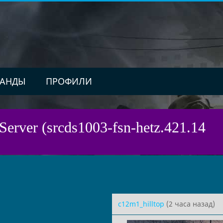
АНДЫ
ПРОФИЛИ
Server (srcds1003-fsn-hetz.421.14
c12m1_hilltop
(2 часа назад)