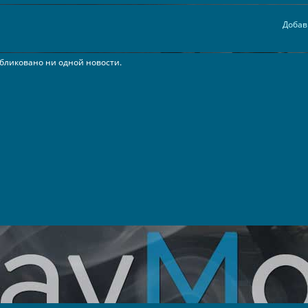
Добав
бликовано ни одной новости.