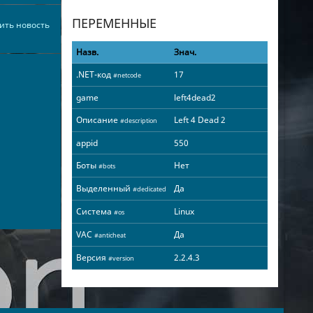
ПЕРЕМЕННЫЕ
ить новость
Назв.
Знач.
.NET-код
17
#netcode
game
left4dead2
Описание
Left 4 Dead 2
#description
appid
550
Боты
Нет
#bots
Выделенный
Да
#dedicated
Система
Linux
#os
VAC
Да
#anticheat
Версия
2.2.4.3
#version