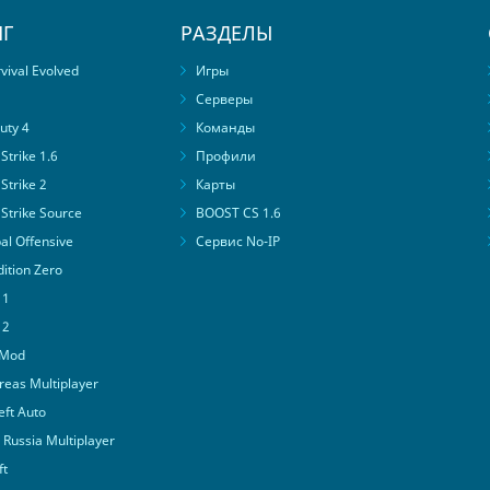
Г
РАЗДЕЛЫ
ival Evolved
Игры
Серверы
uty 4
Команды
trike 1.6
Профили
Strike 2
Карты
Strike Source
BOOST CS 1.6
al Offensive
Сервис No-IP
ition Zero
 1
 2
 Mod
eas Multiplayer
ft Auto
Russia Multiplayer
ft