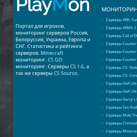
Play
M
on
МОНИТОРИН
Серверы ARK: Surv
Портал для игроков,
Серверы ARMA 3
мониторинг серверов Россия,
Серверы Call of D
Белоруссия, Украина, Европа и
Серверы Counter S
СНГ. Статистика и рейтинги
Серверы Counter 
серверов.
Minecraft
мониторинг.
CS GO
Серверы Counter 
мониторинг. Серверы
CS 1.6
, а
Серверы CS: Glob
так же серверы
CS Source
.
Серверы CS: Cond
Серверы Half Life
Серверы Half Life
Серверы Garry's
Серверы San Andr
Серверы Multi The
Серверы Criminal 
Серверы Minecra