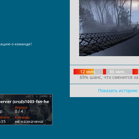
ацию о команде!
12 мин.
86 мин.
69% шанс, что сменится за
Показать историю