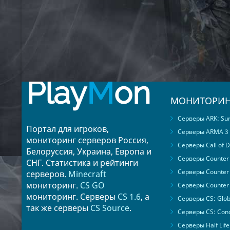
Play
M
on
МОНИТОРИН
Серверы ARK: Surv
Портал для игроков,
Серверы ARMA 3
мониторинг серверов Россия,
Серверы Call of D
Белоруссия, Украина, Европа и
Серверы Counter S
СНГ. Статистика и рейтинги
Серверы Counter 
серверов.
Minecraft
мониторинг.
CS GO
Серверы Counter 
мониторинг. Серверы
CS 1.6
, а
Серверы CS: Glob
так же серверы
CS Source
.
Серверы CS: Cond
Серверы Half Life