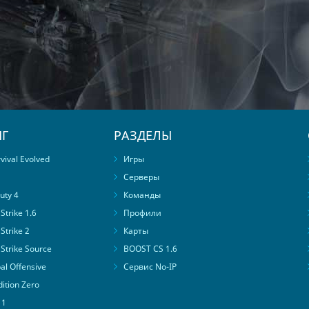
Г
РАЗДЕЛЫ
ival Evolved
Игры
Серверы
uty 4
Команды
trike 1.6
Профили
Strike 2
Карты
Strike Source
BOOST CS 1.6
al Offensive
Сервис No-IP
ition Zero
 1