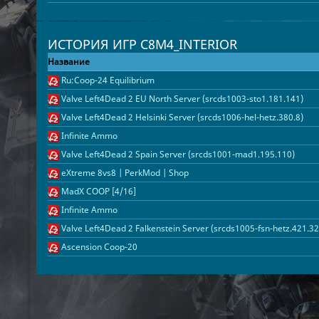
ИСТОРИЯ ИГР C8M4_INTERIOR
Название
Ru:Coop-24 Equilibrium
Valve Left4Dead 2 EU North Server (srcds1003-sto1.181.141)
Valve Left4Dead 2 Helsinki Server (srcds1006-hel-hetz.380.8)
Infinite Ammo
Valve Left4Dead 2 Spain Server (srcds1001-mad1.195.110)
eXtreme 8vs8 | PerkMod | Shop
MadX COOP [4/16]
Infinite Ammo
Valve Left4Dead 2 Falkenstein Server (srcds1005-fsn-hetz.421.32
Ascension Coop-20