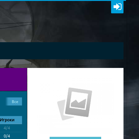
Все
гия
1
Игроки
4/4
c8m4_interior
0/4
c8m4_interior