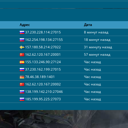
Адрес
Дата
37.230.228.114:27015
8 минут назад
162.254.198.134:27155
18 минут назад
157.180.58.214:27022
31 минуту назад
162.62.120.167:20001
57 минут назад
155.133.246.90:27124
Час назад
37.230.162.199:27015
Час назад
78.46.38.189:1401
Час назад
162.62.120.167:20002
Час назад
138.199.142.210:27046
Час назад
185.199.95.225:27073
Час назад