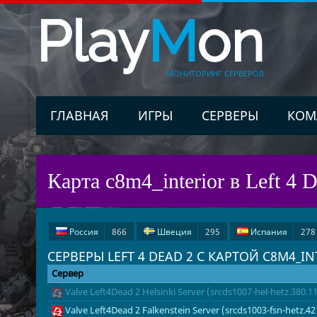
Play
M
on
МОНИТОРИНГ СЕРВЕРОВ
ГЛАВНАЯ
ИГРЫ
СЕРВЕРЫ
КОМ
Карта c8m4_interior в Left 4 
Россия
866
Швеция
295
Испания
278
СЕРВЕРЫ LEFT 4 DEAD 2 С КАРТОЙ C8M4_IN
Франция
13
Иран
3
Чехия
3
Фи
Сервер
Италия
1
Украина
1
Беларусь
1
Valve Left4Dead 2 Helsinki Server (srcds1007-hel-hetz.380.1
Valve Left4Dead 2 Falkenstein Server (srcds1003-fsn-hetz.42