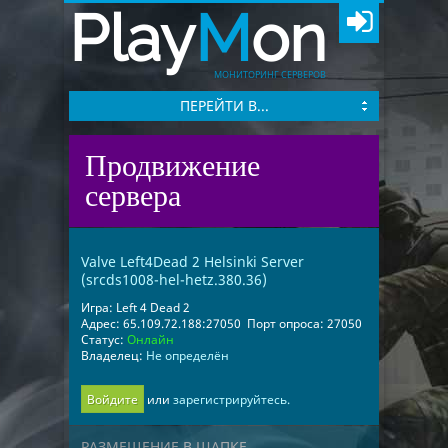
Play
M
on
МОНИТОРИНГ СЕРВЕРОВ
ПЕРЕЙТИ В...
Продвижение
сервера
Valve Left4Dead 2 Helsinki Server
(srcds1008-hel-hetz.380.36)
Игра:
Left 4 Dead 2
Адрес:
65.109.72.188:27050
Порт опроса:
27050
Статус:
Онлайн
Владелец:
Не определён
Войдите
или
зарегистрируйтесь.
РАЗМЕЩЕНИЕ В ШАПКЕ