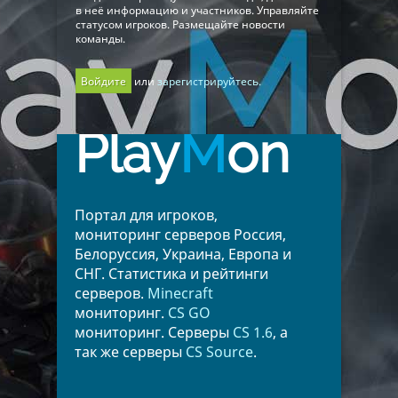
в неё информацию и участников. Управляйте
статусом игроков. Размещайте новости
команды.
Войдите
или
зарегистрируйтесь.
Play
M
on
Портал для игроков,
мониторинг серверов Россия,
Белоруссия, Украина, Европа и
СНГ. Статистика и рейтинги
серверов.
Minecraft
мониторинг.
CS GO
мониторинг. Серверы
CS 1.6
, а
так же серверы
CS Source
.