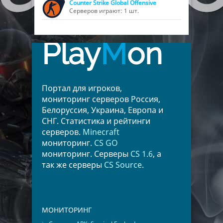
Counter Strike Global Offensive
Серверов играют: 1 шт.
Play
M
on
Портал для игроков,
мониторинг серверов Россия,
Белоруссия, Украина, Европа и
СНГ. Статистика и рейтинги
серверов.
Minecraft
мониторинг.
CS GO
мониторинг. Серверы
CS 1.6
, а
так же серверы
CS Source
.
МОНИТОРИНГ