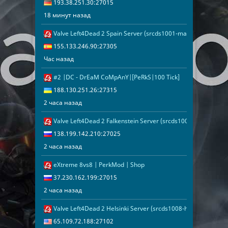
193.38.251.30:27015
18 минут назад
Valve Left4Dead 2 Spain Server (srcds1001-mad1.195.291)
Час назад
155.133.246.
155.133.246.90:27305
Час назад
#2 |DC - DrEaM CoMpAnY|[PeRkS|100 Tick]
2 часа назад
188.130.251.
188.130.251.26:27315
2 часа назад
Valve Left4Dead 2 Falkenstein Server (srcds1005-fsn-hetz.42
2 часа назад
138.199.142.
138.199.142.210:27025
2 часа назад
eXtreme 8vs8 | PerkMod | Shop
2 часа назад
37.230.162.1
37.230.162.199:27015
2 часа назад
Valve Left4Dead 2 Helsinki Server (srcds1008-hel-hetz.380.88
2 часа назад
65.109.72.18
65.109.72.188:27102