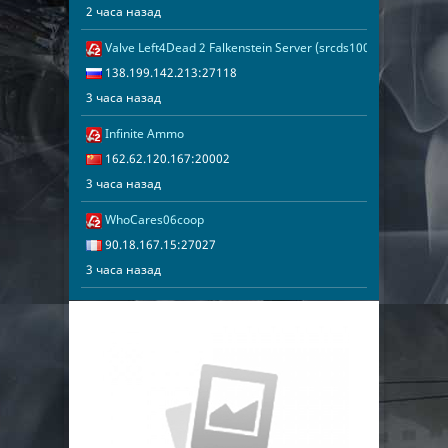
2 часа назад
Valve Left4Dead 2 Falkenstein Server (srcds1002-fsn-hetz.42
3 часа назад
138.199.142.
138.199.142.213:27118
3 часа назад
Infinite Ammo
3 часа назад
162.62.120.1
162.62.120.167:20002
3 часа назад
WhoCares06coop
3 часа назад
90.18.167.15
90.18.167.15:27027
3 часа назад