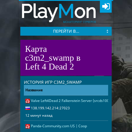
Play
M
on
МОНИТОРИНГ СЕРВЕРОВ
ПЕРЕЙТИ В...
Карта
c3m2_swamp в
Left 4 Dead 2
ИСТОРИЯ ИГР C3M2_SWAMP
Название
Адрес
Дата
Valve Left4Dead 2 Falkenstein Server (srcds1001-fsn-hetz.421
12 минут наз
138.199.142.
138.199.142.214:27023
12 минут назад
Panda-Community.com US | Coop
18 минут наз
193.38.251.3