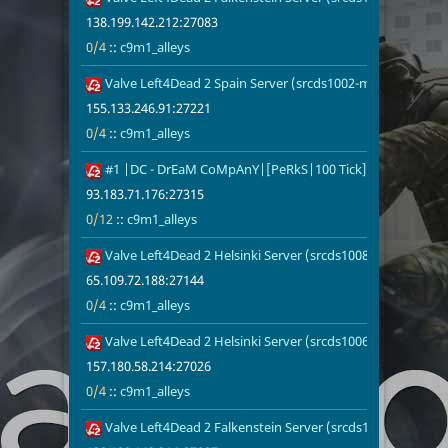
138.199.142.212:27083
0/4
::
c9m1_alleys
Valve Left4Dead 2 Spain Server (srcds1002-mad1.195.207)
155.133.246.
0/4
c9m1_alleys
155.133.246.91:27221
0/4
::
c9m1_alleys
#1 |DC - DrEaM CoMpAnY|[PeRkS|100 Tick]
93.183.71.17
0/12
c9m1_alleys
93.183.71.176:27315
0/12
::
c9m1_alleys
Valve Left4Dead 2 Helsinki Server (srcds1008-hel-hetz.380
65.109.72.18
0/4
c9m1_alleys
65.109.72.188:27144
0/4
::
c9m1_alleys
Valve Left4Dead 2 Helsinki Server (srcds1006-hel-hetz.380
157.180.58.2
0/4
c9m1_alleys
157.180.58.214:27026
0/4
::
c9m1_alleys
Valve Left4Dead 2 Falkenstein Server (srcds1001-fsn-hetz.
138.199.142.
0/4
c9m1_alleys