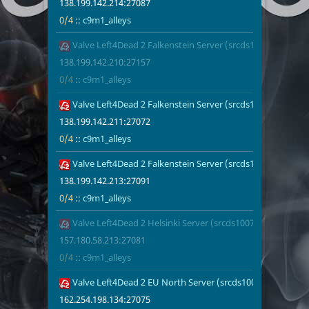
138.199.142.214:27087
0/4
::
c9m1_alleys
Valve Left4Dead 2 Falkenstein Server (srcds1005-fsn-hetz.
138.199.142.
0/4
c9m1_alleys
138.199.142.210:27157
0/4
::
c9m1_alleys
Valve Left4Dead 2 Falkenstein Server (srcds1004-fsn-hetz.
138.199.142.
0/4
c9m1_alleys
1
138.199.142.211:27072
0/4
::
c9m1_alleys
Valve Left4Dead 2 Falkenstein Server (srcds1002-fsn-hetz.
138.199.142.
0/4
c9m1_alleys
138.199.142.213:27091
0/4
::
c9m1_alleys
Valve Left4Dead 2 Helsinki Server (srcds1007-hel-hetz.380
157.180.58.2
0/4
c9m1_alleys
157.180.58.213:27081
0/4
::
c9m1_alleys
Valve Left4Dead 2 EU North Server (srcds1003-sto1.181.61
162.254.198.
0/4
c9m1_alleys
162.254.198.134:27075