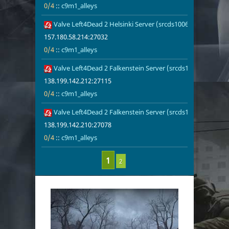
0/4
::
c9m1_alleys
Valve Left4Dead 2 Helsinki Server (srcds1006-hel-hetz.380
157.180.58.2
0/4
c9m1_alleys
157.180.58.214:27032
0/4
::
c9m1_alleys
Valve Left4Dead 2 Falkenstein Server (srcds1003-fsn-hetz.
138.199.142.
0/4
c9m1_alleys
138.199.142.212:27115
0/4
::
c9m1_alleys
Valve Left4Dead 2 Falkenstein Server (srcds1005-fsn-hetz.
138.199.142.
0/4
c9m1_alleys
138.199.142.210:27078
0/4
::
c9m1_alleys
2