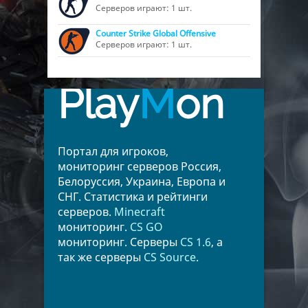
Серверов играют: 1 шт.
Counter Strike Global Offensive
Серверов играют: 1 шт.
Play
M
on
Портал для игроков,
мониторинг серверов Россия,
Белоруссия, Украина, Европа и
СНГ. Статистика и рейтинги
серверов.
Minecraft
мониторинг.
CS GO
мониторинг. Серверы
CS 1.6
, а
так же серверы
CS Source
.