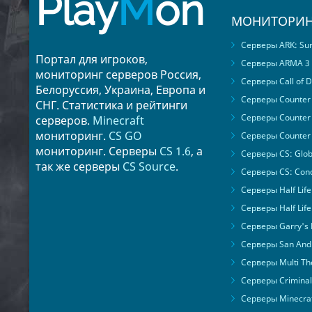
Play
M
on
МОНИТОРИН
Серверы ARK: Surv
Портал для игроков,
Серверы ARMA 3
мониторинг серверов Россия,
Серверы Call of D
Белоруссия, Украина, Европа и
Серверы Counter S
СНГ. Статистика и рейтинги
Серверы Counter 
серверов.
Minecraft
мониторинг.
CS GO
Серверы Counter 
мониторинг. Серверы
CS 1.6
, а
Серверы CS: Glob
так же серверы
CS Source
.
Серверы CS: Cond
Серверы Half Life
Серверы Half Life
Серверы Garry's
Серверы San Andr
Серверы Multi The
Серверы Criminal 
Серверы Minecra