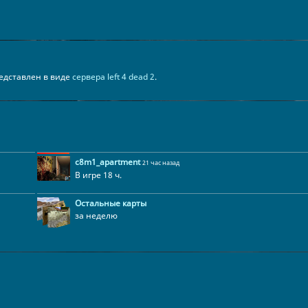
представлен в виде
сервера left 4 dead 2
.
c8m1_apartment
21 час назад
В игре 18 ч.
Остальные карты
за неделю