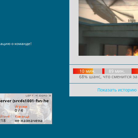
ацию о команде!
10 мин.
89 мин.
68% шанс, что сменится за
Показать историю