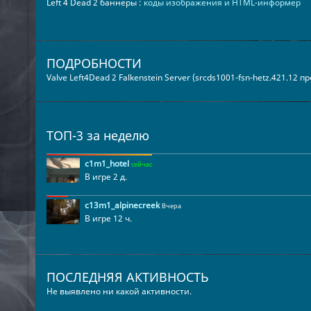
Left 4 Dead 2 баннеры :
коды изображения и HTML-информер
ПОДРОБНОСТИ
Valve Left4Dead 2 Falkenstein Server (srcds1001-fsn-hetz.421.12 
ТОП-3 за неделю
c1m1_hotel
сейчас
В игре 2 д.
c13m1_alpinecreek
Вчера
В игре 12 ч.
ПОСЛЕДНЯЯ АКТИВНОСТЬ
Не выявлено ни какой активности.