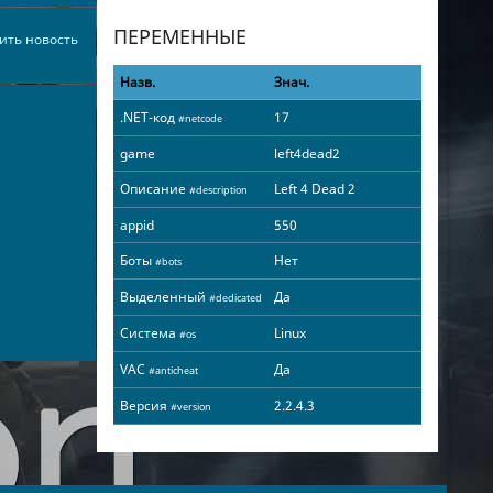
ПЕРЕМЕННЫЕ
ить новость
Назв.
Знач.
.NET-код
17
#netcode
game
left4dead2
Описание
Left 4 Dead 2
#description
appid
550
Боты
Нет
#bots
Выделенный
Да
#dedicated
Система
Linux
#os
VAC
Да
#anticheat
Версия
2.2.4.3
#version