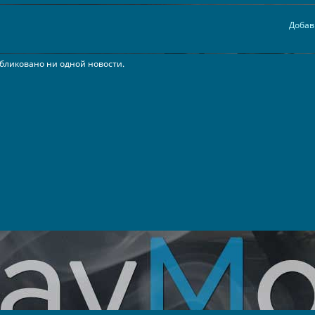
Добав
бликовано ни одной новости.