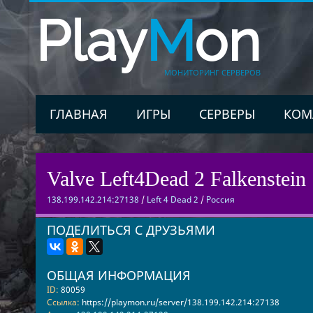
Play
M
on
МОНИТОРИНГ СЕРВЕРОВ
ГЛАВНАЯ
ИГРЫ
СЕРВЕРЫ
КОМ
Valve Left4Dead 2 Falkenstein 
138.199.142.214:27138
/
Left 4 Dead 2
/
Россия
ПОДЕЛИТЬСЯ С ДРУЗЬЯМИ
ОБЩАЯ ИНФОРМАЦИЯ
ID:
80059
Ссылка:
https://playmon.ru/server/138.199.142.214:27138