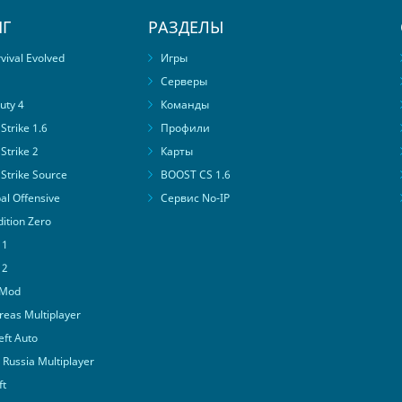
Г
РАЗДЕЛЫ
ival Evolved
Игры
Серверы
uty 4
Команды
trike 1.6
Профили
Strike 2
Карты
Strike Source
BOOST CS 1.6
al Offensive
Сервис No-IP
ition Zero
 1
 2
 Mod
eas Multiplayer
ft Auto
Russia Multiplayer
ft