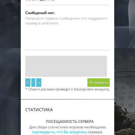
Сообщений нет.
Напишите первое сообщение, это поддержит
сервер в рейтинге.
b
i
u
Отправить
* Спам и реклама приведут к блокировке аккаунта.
СТАТИСТИКА
ПОСЕЩАЕМОСТЬ СЕРВЕРА
Для сбора статистики игроков необходимо
подтвердить, что Вы владелец
сервера.