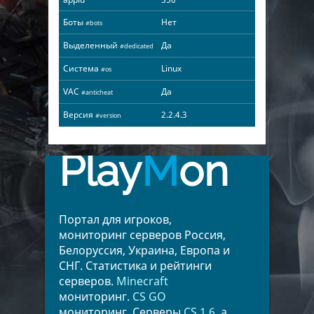
Боты
Нет
#bots
Выделенный
Да
#dedicated
Система
Linux
#os
VAC
Да
#anticheat
Версия
2.2.4.3
#version
Play
M
on
Портал для игроков,
мониторинг серверов Россия,
Белоруссия, Украина, Европа и
СНГ. Статистика и рейтинги
серверов.
Minecraft
мониторинг.
CS GO
мониторинг. Серверы
CS 1.6
, а