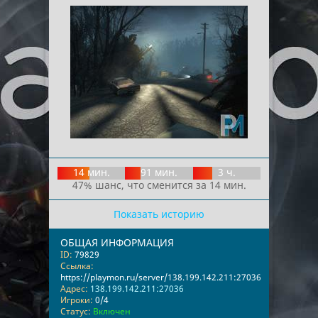
14 мин.
91 мин.
3 ч.
47% шанс, что сменится за 14 мин.
Показать историю
ОБЩАЯ ИНФОРМАЦИЯ
ID:
79829
Ссылка:
https://playmon.ru/server/138.199.142.211:27036
Адрес:
138.199.142.211:27036
Игроки:
0/4
Статус:
Включен