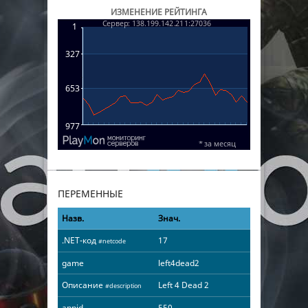
ИЗМЕНЕНИЕ РЕЙТИНГА
ПЕРЕМЕННЫЕ
Назв.
Знач.
.NET-код
17
#netcode
game
left4dead2
Описание
Left 4 Dead 2
#description
appid
550