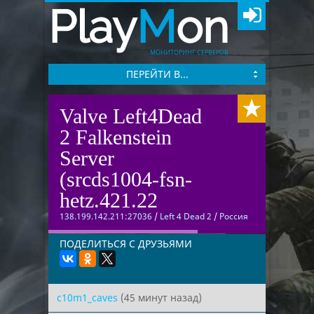
Play
M
on
МОНИТОРИНГ СЕРВЕРОВ
ПЕРЕЙТИ В...
Valve Left4Dead
2 Falkenstein
Server
(srcds1004-fsn-
hetz.421.22
138.199.142.211:27036
/
Left 4 Dead 2
/
Россия
ПОДЕЛИТЬСЯ С ДРУЗЬЯМИ
c10m1_caves
(45 минут назад)