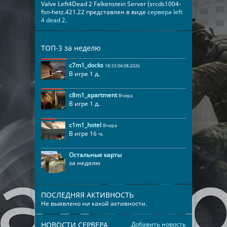
Valve Left4Dead 2 Falkenstein Server (srcds1004-
fsn-hetz.421.22 представлен в виде
сервера left
4 dead 2
.
ТОП-3 за неделю
c7m1_docks
18:53 04.08.2026
В игре 1 д.
c8m1_apartment
Вчера
В игре 1 д.
c1m1_hotel
Вчера
В игре 16 ч.
Остальные карты
за неделю
ПОСЛЕДНЯЯ АКТИВНОСТЬ
Не выявлено ни какой активности.
НОВОСТИ СЕРВЕРА
Добавить новость