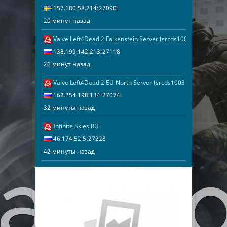
157.180.58.214:27090
20 минут назад
Valve Left4Dead 2 Falkenstein Server (srcds1002-fsn-hetz.42
26 минут наз
138.199.142.
138.199.142.213:27118
26 минут назад
Valve Left4Dead 2 EU North Server (srcds1003-sto1.181.60)
32 минуты на
162.254.198.
162.254.198.134:27074
32 минуты назад
Infinite Skies RU
42 минуты на
46.174.52.5:
46.174.52.5:27228
42 минуты назад