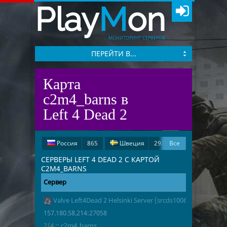
Play
M
on
МОНИТОРИНГ СЕРВЕРОВ
ПЕРЕЙТИ В...
Карта
c2m4_barns в
Left 4 Dead 2
Россия
865
Швеция
293
Все
Испания
278
США
196
СЕРВЕРЫ LEFT 4 DEAD 2 С КАРТОЙ
C2M4_BARNS
Германия
52
Сервер
Адрес
Игроки
Великобритания
17
Valve Left4Dead 2 Helsinki Server (srcds1006-hel-hetz.380
157.180.58.2
2/4
c2m4_barns
Франция
13
Иран
5
157.180.58.214:27058
Чехия
3
Китай
2
2/4
::
c2m4_barns