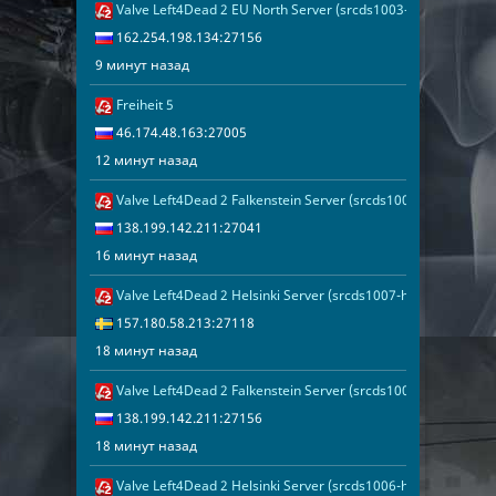
Valve Left4Dead 2 EU North Server (srcds1003-sto1.181.142)
9 минут наза
162.254.198.
162.254.198.134:27156
9 минут назад
Freiheit 5
12 минут наз
46.174.48.16
46.174.48.163:27005
12 минут назад
Valve Left4Dead 2 Falkenstein Server (srcds1004-fsn-hetz.42
16 минут наз
138.199.142.
138.199.142.211:27041
16 минут назад
Valve Left4Dead 2 Helsinki Server (srcds1007-hel-hetz.380.10
18 минут наз
157.180.58.2
157.180.58.213:27118
18 минут назад
Valve Left4Dead 2 Falkenstein Server (srcds1004-fsn-hetz.42
18 минут наз
138.199.142.
138.199.142.211:27156
18 минут назад
Valve Left4Dead 2 Helsinki Server (srcds1006-hel-hetz.380.76
20 минут наз
157.180.58.2