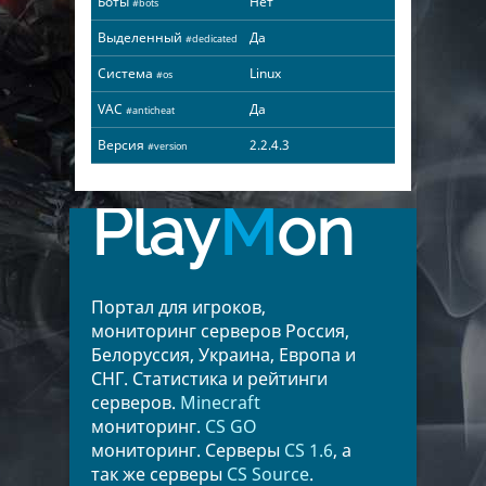
Боты
Нет
#bots
Выделенный
Да
#dedicated
Система
Linux
#os
VAC
Да
#anticheat
Версия
2.2.4.3
#version
Play
M
on
Портал для игроков,
мониторинг серверов Россия,
Белоруссия, Украина, Европа и
СНГ. Статистика и рейтинги
серверов.
Minecraft
мониторинг.
CS GO
мониторинг. Серверы
CS 1.6
, а
так же серверы
CS Source
.