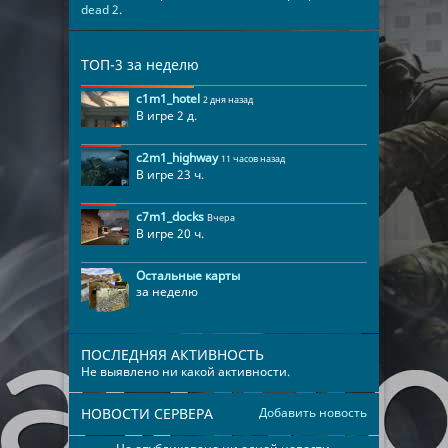
dead 2
.
ТОП-3 за неделю
c1m1_hotel
2 дня назад
В игре 2 д.
c2m1_highway
11 часов назад
В игре 23 ч.
c7m1_docks
Вчера
В игре 20 ч.
Остальные карты
за неделю
ПОСЛЕДНЯЯ АКТИВНОСТЬ
Не выявлено ни какой активности.
НОВОСТИ СЕРВЕРА
Добавить новость