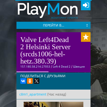
Play
M
on
МОНИТОРИНГ СЕРВЕРОВ
ПЕРЕЙТИ В...
Valve Left4Dead
2 Helsinki Server
(srcds1006-hel-
hetz.380.39)
157.180.58.214:27053
/
Left 4 Dead 2
/
Швеция
ПОДЕЛИТЬСЯ С ДРУЗЬЯМИ
c8m1_apartment
(Час назад)