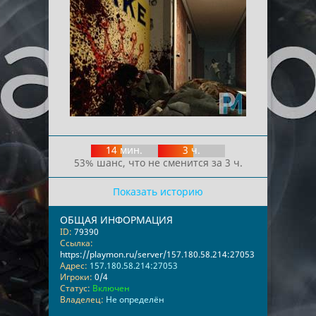
14 мин.
3 ч.
53% шанс, что не сменится за 3 ч.
Показать историю
ОБЩАЯ ИНФОРМАЦИЯ
ID:
79390
Ссылка:
https://playmon.ru/server/157.180.58.214:27053
Адрес:
157.180.58.214:27053
Игроки:
0/4
Статус:
Включен
Владелец:
Не определён