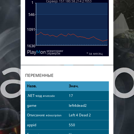
ПЕРЕМЕННЫЕ
Назв.
Знач.
.NET-код
17
#netcode
game
left4dead2
Описание
Left 4 Dead 2
#description
appid
550