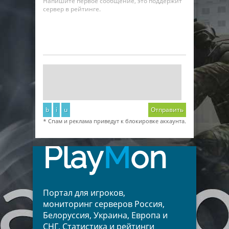
Напишите первое сообщение, это поддержит
сервер в рейтинге.
b
i
u
Отправить
* Спам и реклама приведут к блокировке аккаунта.
Play
M
on
Портал для игроков,
мониторинг серверов Россия,
Белоруссия, Украина, Европа и
СНГ. Статистика и рейтинги