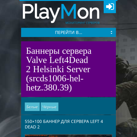
Play
M
on
МОНИТОРИНГ СЕРВЕРОВ
ПЕРЕЙТИ В...
Баннеры сервера
Valve Left4Dead
2 Helsinki Server
(srcds1006-hel-
hetz.380.39)
Белые
Чёрные
550×100 БАННЕР ДЛЯ СЕРВЕРА LEFT 4
DEAD 2