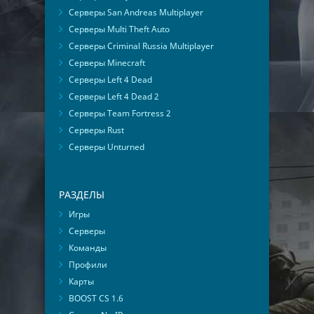
Серверы San Andreas Multiplayer
Серверы Multi Theft Auto
Серверы Criminal Russia Multiplayer
Серверы Minecraft
Серверы Left 4 Dead
Серверы Left 4 Dead 2
Серверы Team Fortress 2
Серверы Rust
Серверы Unturned
РАЗДЕЛЫ
Игры
Серверы
Команды
Профили
Карты
BOOST CS 1.6