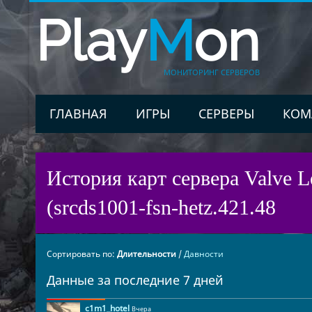
Play
M
on
МОНИТОРИНГ СЕРВЕРОВ
ГЛАВНАЯ
ИГРЫ
СЕРВЕРЫ
КОМ
История карт сервера Valve Le
(srcds1001-fsn-hetz.421.48
Сортировать по:
Длительности
/
Давности
Данные за последние 7 дней
c1m1_hotel
Вчера