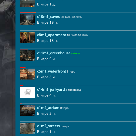
В игре 1 д.
c10m1_caves
20:44 03.08.2026
В игре 19 ч.
c8m1_apartment
18:06 06.08.2026
В игре 13 ч.
c11m1_greenhouse
сейчас
В игре 9 ч.
c5m1_waterfront
Вчера
В игре 6 ч.
c14m1_junkyard
2 дня назад
В игре 4 ч.
c1m4_atrium
Вчера
В игре 2 ч.
c1m2_streets
Вчера
В игре 1 ч.