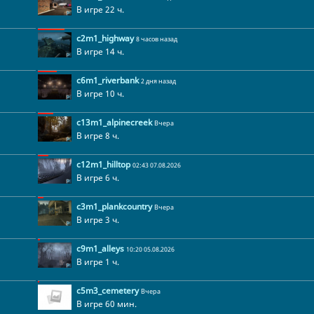
В игре 22 ч.
c2m1_highway
8 часов назад
В игре 14 ч.
c6m1_riverbank
2 дня назад
В игре 10 ч.
c13m1_alpinecreek
Вчера
В игре 8 ч.
c12m1_hilltop
02:43 07.08.2026
В игре 6 ч.
c3m1_plankcountry
Вчера
В игре 3 ч.
c9m1_alleys
10:20 05.08.2026
В игре 1 ч.
c5m3_cemetery
Вчера
В игре 60 мин.