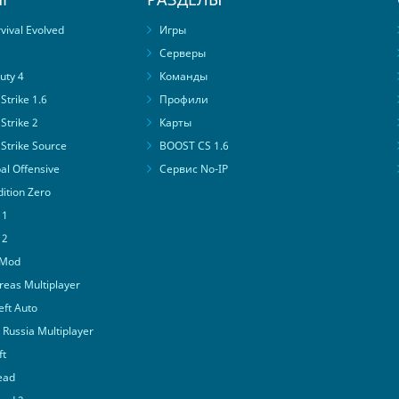
ival Evolved
Игры
Серверы
uty 4
Команды
trike 1.6
Профили
Strike 2
Карты
Strike Source
BOOST CS 1.6
al Offensive
Сервис No-IP
ition Zero
 1
 2
 Mod
eas Multiplayer
ft Auto
Russia Multiplayer
ft
ead