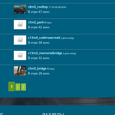
c8m5_rooftop
17:56 06.08.2026
В игре 47 мин.
c5m2_park
Вчера
В игре 42 мин.
c13m4_cutthroatcreek
2 дня назад
В игре 38 мин.
c13m3_memorialbridge
2 дня назад
В игре 32 мин.
c5m5_bridge
Вчера
В игре 28 мин.
2
3
Г
РАЗДЕЛЫ