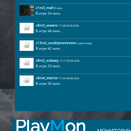
c1m3_mall
Вчера
В игре 54 мин.
1
c8m3_sewers
17:28 06.08.2026
В игре 44 мин.
c13m2_southpinestream
2 дня назад
В игре 42 мин.
c8m2_subway
17:17 06.08.2026
В игре 33 мин.
c8m4_interior
17:39 06.08.2026
В игре 30 мин.
Play
M
on
МОНИТОРИН