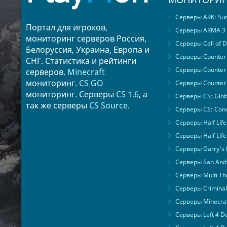
Серверы ARK: Surv
Портал для игроков,
Серверы ARMA 3
мониторинг серверов Россия,
Серверы Call of D
Белоруссия, Украина, Европа и
Серверы Counter S
СНГ. Статистика и рейтинги
Серверы Counter 
серверов.
Minecraft
мониторинг.
CS GO
Серверы Counter 
мониторинг. Серверы
CS 1.6
, а
Серверы CS: Glob
так же серверы
CS Source
.
Серверы CS: Cond
Серверы Half Life
Серверы Half Life
Серверы Garry's
Серверы San Andr
Серверы Multi The
Серверы Criminal 
Серверы Minecra
Серверы Left 4 D