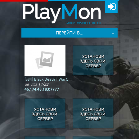
Play
M
on
МОНИТОРИНГ СЕРВЕРОВ
ПЕРЕЙТИ В...
[v34] Black Death | WarCraft | WCS | ОБТ
de_villa
14/33
46.174.48.183:7777