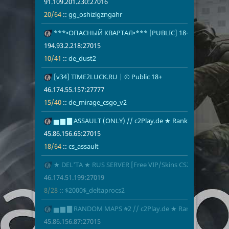
91.109.201.230:27016
20/64
::
gg_oshizlgzngahr
170
***•ОПАСНЫЙ КВАРТАЛ•*** [PUBLIC] 18+
194.93.2.218
10/41
de_dust2
194.93.2.218:27015
10/41
::
de_dust2
171
[v34] TIME2LUCK.RU | © Public 18+
46.174.55.15
15/40
de_mirage_c
46.174.55.157:27777
15/40
::
de_mirage_csgo_v2
172
▅ ▆ ▇ ASSAULT (ONLY) // c2Play.de ★ Ranked
45.86.156.65
18/64
cs_assault
45.86.156.65:27015
18/64
::
cs_assault
173
★ DEL'TA ★ RUS SERVER [Free VIP/Skins CS2] 18+
46.174.51.19
8/28
$2000$_delt
46.174.51.199:27019
8/28
::
$2000$_deltaprocs2
174
▅ ▆ ▇ RANDOM MAPS #2 // c2Play.de ★ Ranked
45.86.156.87
18/64
cs_italy
45.86.156.87:27015