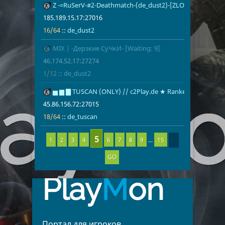
189
Z -=RuSerV-#2-Deathmatch-(de_dust2)-[ZLOYGAMES.COM
185.189.15.1
16/64
de_dust2
185.189.15.17:27016
16/64
::
de_dust2
190
MIX | -Дерзкие СуЧкИ- [Waiting: 9]
46.174.52.17
1/12
de_dust2
46.174.52.17:27274
1/12
::
de_dust2
191
▅ ▆ ▇ TUSCAN (ONLY) // c2Play.de ★ Ranked
45.86.156.72
18/64
de_tuscan
45.86.156.72:27015
18/64
::
de_tuscan
1
2
3
4
6
7
8
9
...
15
GO
Play
M
on
Портал для игроков,