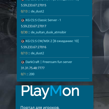
Румыния
5
Киргизия
5
5.59.233.67:27015
Финляндия
4
Болгария
3
0/13
::
de_dust2
Венгрия
3
Беларусь
2
646
KG CS:S Classic Server - 1
5.59.233.67:
0/30
de_sultan_du
Австрия
2
Греция
1
5.59.233.67:27017
Словакия
1
Украина
1
0/30
::
de_sultan_dusk_atmsibir
Испания
1
651
KG CS:S CW/MIX 2 [В ожидании: 10]
5.59.233.67:
0/13
de_dust2
5.59.233.67:27016
0/13
::
de_dust2
734
DarkCraft | Freeroam fun server
31.31.75.48:7
0/1
200
31.31.75.48:7777
0/1
::
200
Play
M
on
Портал для игроков,