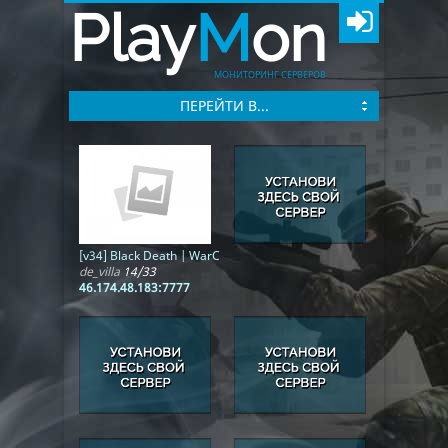
Play
M
on
МОНИТОРИНГ СЕРВЕРОВ
ПЕРЕЙТИ В...
[v34] Black Death | WarCraft | WCS | ОБТ
de_villa
14/33
46.174.48.183:7777