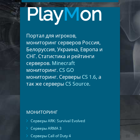
Play
M
on
Румыния
5
Чехия
5
Киргизия
5
Финляндия
4
Болгария
3
Венгрия
3
Портал для игроков,
Беларусь
2
Австрия
2
мониторинг серверов Россия,
Словакия
1
Украина
1
Белоруссия, Украина, Европа и
Испания
1
СНГ. Статистика и рейтинги
серверов.
Minecraft
мониторинг.
CS GO
мониторинг. Серверы
CS 1.6
, а
так же серверы
CS Source
.
МОНИТОРИНГ
Серверы ARK: Survival Evolved
Серверы ARMA 3
Серверы Call of Duty 4