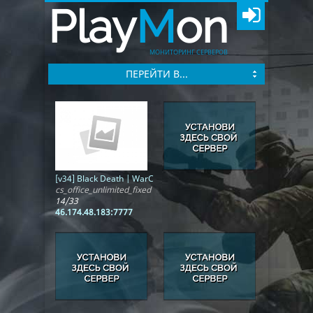
Play
M
on
МОНИТОРИНГ СЕРВЕРОВ
ПЕРЕЙТИ В...
[v34] Black Death | WarCraft | WCS | ОБТ
cs_office_unlimited_fixed
14/33
46.174.48.183:7777