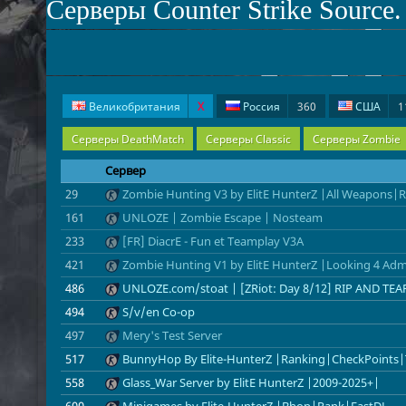
Серверы Counter Strike Source
Великобритания
X
Россия
360
США
1
Швеция
6
Польша
6
Чехия
5
К
Серверы DeathMatch
Серверы Classic
Серверы Zombie
Греция
1
Словакия
1
Украина
1
Серверы DeathRun
Сервер
29
Zombie Hunting V3 by ElitE HunterZ |All Weapons
161
UNLOZE | Zombie Escape | Nosteam
233
[FR] DiacrE - Fun et Teamplay V3A
421
Zombie Hunting V1 by ElitE HunterZ |Looking 4 A
486
UNLOZE.com/stoat | [ZRiot: Day 8/12] RIP AND TEA
494
S/v/en Co-op
497
Mery's Test Server
517
BunnyHop By Elite-HunterZ |Ranking|CheckPoints|
558
Glass_War Server by ElitE HunterZ |2009-2025+|
600
Minigames by Elite-HunterZ |Bhop|Rank|FastDL