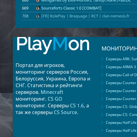
669
Sourceforts Classic 1.0 [COMBAT]
708
[FR] RolePlay | Braquage | RCT | clan-nemesis.fr
Play
M
on
МОНИТОРИН
Серверы ARK: Surv
Портал для игроков,
Серверы ARMA 3
мониторинг серверов Россия,
Серверы Call of D
Белоруссия, Украина, Европа и
Серверы Counter S
СНГ. Статистика и рейтинги
Серверы Counter 
серверов.
Minecraft
мониторинг.
CS GO
Серверы Counter 
мониторинг. Серверы
CS 1.6
, а
Серверы CS: Glob
так же серверы
CS Source
.
Серверы CS: Cond
Серверы Half Life
Серверы Half Life