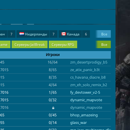
ран
7
Нидерланды
7
Канада
6
Все
3
Болгария
3
Беларусь
2
Австрия
2
Game
Серверы JailBreak
Серверы RPG
Все
Игроки
045
16/64
zm_desertprodigy_b5
27015
8/65
ze_atix_panic_b3t
015
8/35
cs_havana_diacre_b8
015
4/64
zm_eh_solo_remix_b2
27016
1/65
fy_devtower_v2-5
27015
0/32
dynamic_mapvote
27016
dynamic_mapvote
065
0/45
bhop_amazeing
055
0/14
glass_war
035
0/32
mg_jacs_multigame_rfix