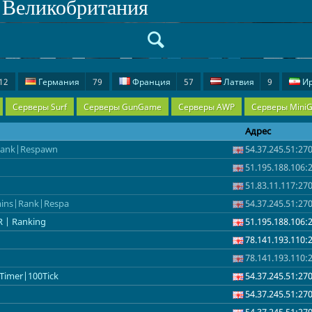
. Великобритания
12
Германия
79
Франция
57
Латвия
9
И
иргизия
5
Румыния
5
Финляндия
4
Венгрия
Серверы Surf
Серверы GunGame
Серверы AWP
Серверы Mini
Испания
1
Адрес
|Rank|Respawn
54.37.245.51:27
51.195.188.106:
51.83.11.117:27
dmins|Rank|Respa
54.37.245.51:27
R | Ranking
51.195.188.106:
78.141.193.110:
78.141.193.110:
Timer|100Tick
54.37.245.51:27
54.37.245.51:27
54.37.245.51:27