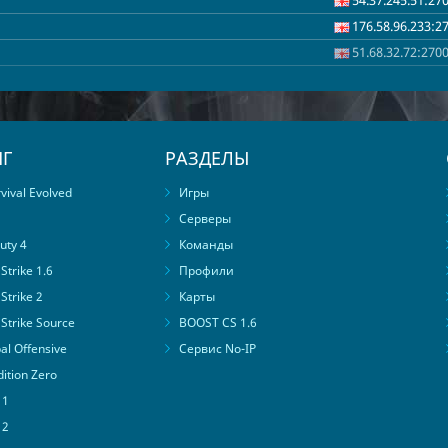
176.58.96.233:2
51.68.32.72:270
Г
РАЗДЕЛЫ
ival Evolved
Игры
Серверы
uty 4
Команды
trike 1.6
Профили
Strike 2
Карты
Strike Source
BOOST CS 1.6
al Offensive
Сервис No-IP
ition Zero
 1
 2