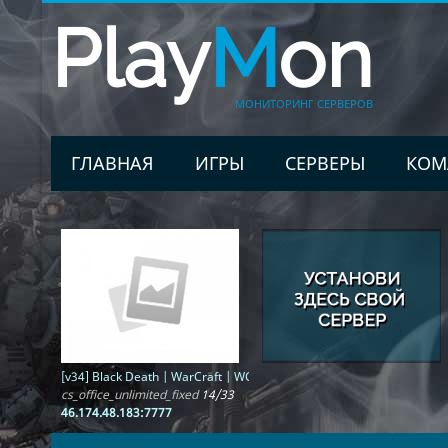
Play
M
on
МОНИТОРИНГ СЕРВЕРОВ
ГЛАВНАЯ
ИГРЫ
СЕРВЕРЫ
КОМ
[v34] Black Death | WarCraft | WCS | ОБТ
cs_office_unlimited_fixed
14/33
46.174.48.183:7777