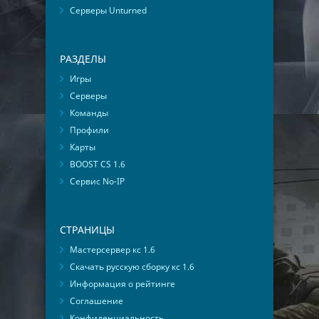
Серверы Unturned
РАЗДЕЛЫ
Игры
Серверы
Команды
Профили
Карты
BOOST CS 1.6
Сервис No-IP
СТРАНИЦЫ
Мастерсервер кс 1.6
Скачать русскую сборку кс 1.6
Информация о рейтинге
Соглашение
Конфиденциальность