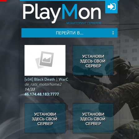
Play
M
on
МОНИТОРИНГ СЕРВЕРОВ
ПЕРЕЙТИ В...
[v34] Black Death | WarCraft | WCS | ОБТ
de_rats_motorhome2
14/33
46.174.48.183:7777