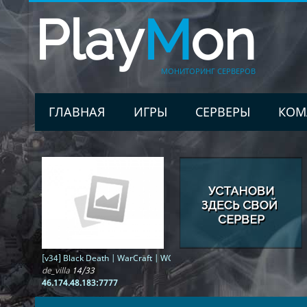
Play
M
on
МОНИТОРИНГ СЕРВЕРОВ
ГЛАВНАЯ
ИГРЫ
СЕРВЕРЫ
КОМ
[v34] Black Death | WarCraft | WCS | ОБТ
de_villa
14/33
46.174.48.183:7777