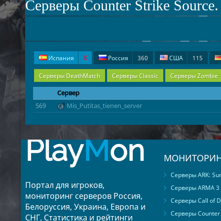
Серверы Counter Strike Source
Испания
X
Россия
360
США
115
Польша
6
Канада
6
Швеция
6
Серверы DeathMatch
Серверы Classic
Серверы Zombie
Беларусь
2
Словакия
1
Украина
1
Серверы DeathRun
Сервер
569
Mis_Putitas_tienen_server
Play
M
on
МОНИТОРИН
Серверы ARK: Surv
Портал для игроков,
Серверы ARMA 3
мониторинг серверов Россия,
Серверы Call of D
Белоруссия, Украина, Европа и
Серверы Counter S
СНГ. Статистика и рейтинги