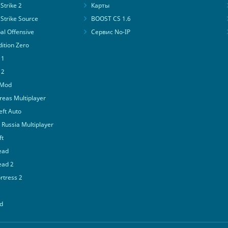
Strike 2
Карты
Strike Source
BOOST CS 1.6
al Offensive
Сервис No-IP
ition Zero
 1
 2
 Mod
eas Multiplayer
ft Auto
Russia Multiplayer
ft
ead
ead 2
tress 2
d