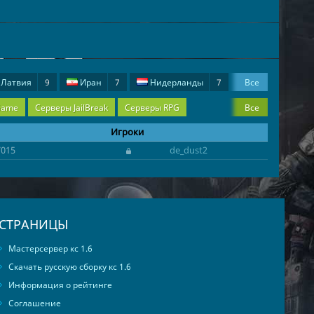
Латвия
9
Иран
7
Нидерланды
7
Все
Болгария
3
Венгрия
3
Австрия
2
Game
Серверы JailBreak
Серверы RPG
Все
Игроки
7015
de_dust2
СТРАНИЦЫ
Мастерсервер кс 1.6
Скачать русскую сборку кс 1.6
Информация о рейтинге
Соглашение