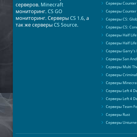
Серверы Counter 
серверов.
Minecraft
мониторинг.
CS GO
Серверы Counter 
мониторинг. Серверы
CS 1.6
, а
Серверы CS: Glob
так же серверы
CS Source
.
Серверы CS: Cond
Серверы Half Life
Серверы Half Life
Серверы Garry's
Серверы San Andr
Серверы Multi The
Серверы Criminal 
Серверы Minecra
Серверы Left 4 D
Серверы Left 4 D
Серверы Team For
Серверы Rust
Серверы Unturne