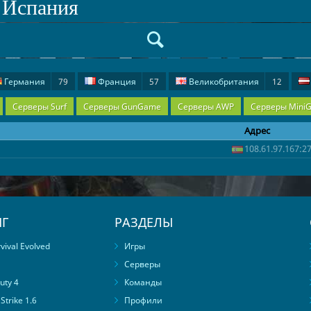
. Испания
Германия
79
Франция
57
Великобритания
12
Чехия
5
Киргизия
5
Румыния
5
Финляндия
4
Серверы Surf
Серверы GunGame
Серверы AWP
Серверы Mini
Греция
1
Адрес
108.61.97.167:2
Г
РАЗДЕЛЫ
ival Evolved
Игры
Серверы
uty 4
Команды
trike 1.6
Профили