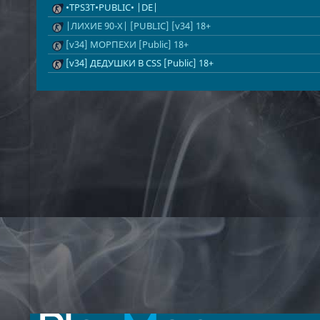
•TPS3T•PUBLIC• |DE|
|ЛИХИЕ 90-Х| [PUBLIC] [v34] 18+
[v34] МОРПЕХИ [Public] 18+
[v34] ДЕДУШКИ В CSS [Public] 18+