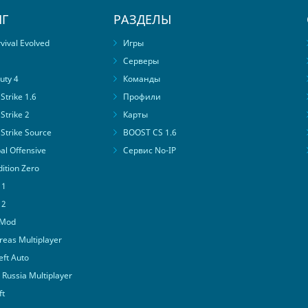
Г
РАЗДЕЛЫ
ival Evolved
Игры
Серверы
uty 4
Команды
trike 1.6
Профили
Strike 2
Карты
Strike Source
BOOST CS 1.6
al Offensive
Сервис No-IP
ition Zero
 1
 2
 Mod
eas Multiplayer
ft Auto
Russia Multiplayer
ft