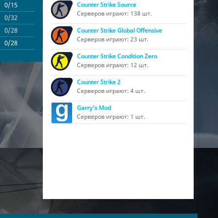
0/15
$2000$
Counter Strike Source
Серверов играют: 138 шт.
0/32
$2000$
0/28
$2000$
Counter Strike Global Offensive
Серверов играют: 23 шт.
0/28
$2000$
Counter Strike Condition Zero
Серверов играют: 12 шт.
Counter Strike 2
Серверов играют: 4 шт.
Garry's Mod
Серверов играют: 1 шт.