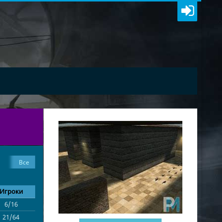
Все
Игроки
6/16
$2000$
21/64
$2000$