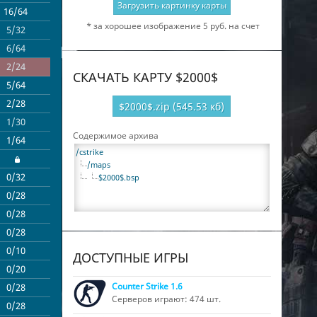
Загрузить картинку карты
16/64
$2000$
* за хорошее изображение 5 руб. на счет
5/32
$2000$
6/64
$2000$
2/24
$2000$
СКАЧАТЬ КАРТУ $2000$
5/64
$2000$
2/28
$2000$
$2000$.zip (545.53 кб)
1/30
$2000$
Содержимое архива
1/64
$2000$
/cstrike
$2000$
/maps
0/32
$2000$
$2000$.bsp
0/28
$2000$
0/28
$2000$
0/28
$2000$
0/10
$2000$
ДОСТУПНЫЕ ИГРЫ
0/20
$2000$
Counter Strike 1.6
0/28
$2000$
Серверов играют: 474 шт.
0/28
$2000$