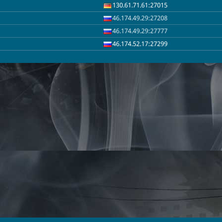
130.61.71.61:27015
46.174.49.29:27208
46.174.49.29:27777
46.174.52.17:27299