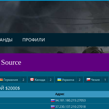
АНДЫ
ПРОФИЛИ
 Source
Германия
2
Канада
2
Украина
2
Чехия
1
Й $2000$
Нидерланды
1
Греция
1
Адрес
94.181.180.215:27053
37.230.137.210:27018