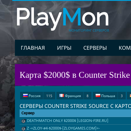
Play
M
on
МОНИТОРИНГ СЕРВЕРОВ
ГЛАВНАЯ
ИГРЫ
СЕРВЕРЫ
КОМ
Карта $2000$ в Counter Strike
Россия
115
Франция
8
Польша
3
СЕРВЕРЫ COUNTER STRIKE SOURCE С КАРТО
Великобритания
1
Венгрия
1
США
1
Сервер
DEATHMATCH ONLY $2000$ [LEGION-FIRE.RU]
Z -=ZLOY-#4-$2000$-[ZLOYGAMES.COM]=-