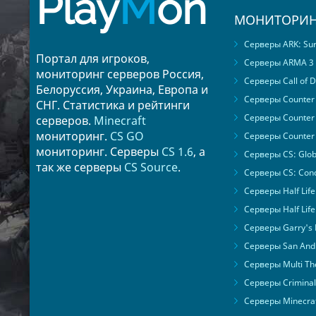
Play
M
on
МОНИТОРИН
Серверы ARK: Surv
Портал для игроков,
Серверы ARMA 3
мониторинг серверов Россия,
Серверы Call of D
Белоруссия, Украина, Европа и
Серверы Counter S
СНГ. Статистика и рейтинги
Серверы Counter 
серверов.
Minecraft
мониторинг.
CS GO
Серверы Counter 
мониторинг. Серверы
CS 1.6
, а
Серверы CS: Glob
так же серверы
CS Source
.
Серверы CS: Cond
Серверы Half Life
Серверы Half Life
Серверы Garry's
Серверы San Andr
Серверы Multi The
Серверы Criminal 
Серверы Minecra