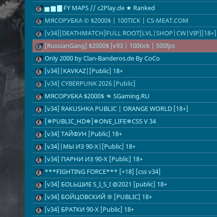
▅ ▆ ▇ FY MAPS // c2Play.de ★ Ranked
МЯСОРУБКА © $2000$ | 100TICK | CS-MEAT.COM
[v34][DEATHMATCH]FULL ROOT[LVL|SНОР|CW|VIP][18+]
[RussianGang] $2000$ [v93 | 100tick | 500fps
Only 2000 by Clan-Banderos.de By CoCo
[v34]|KAVKAZ|[Public] 18+
[v34] CYBERPUNK 2026 [Public]
MЯCOPУБKA $2000$ 👊 SGaming.RU
[v34] RAKUSHKA PUBLIC | ORANGE WORLD [18+]
[✵PUBLIC_HD✵]✵ONE_LIFE✵CSS V 34
[v34] ТАЙФУН [Public] 18+
[v34]|МЫ ИЗ 90-Х|[Public] 18+
[v34] ПАРНИ ИЗ 90-Х [Public] 18+
***FIGHTING FORCE*** [+18] [css v34]
[v34] БОLЬШИЕ S_I_S_I @2021 [public] 18+
[v34] БОЙЦОВСКИЙ ® [PUBLIC] 18+
[v34] БРАТКИ 90-Х [Public] 18+