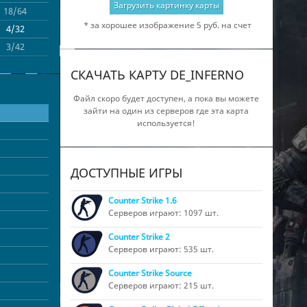
Загрузить картинку карты
18/64
de_inferno
* за хорошее изображение 5 руб. на счет
4/32
de_inferno
3/42
de_inferno
СКАЧАТЬ КАРТУ DE_INFERNO
Файл скоро будет доступен, а пока вы можете
зайти на один из серверов где эта карта
используется!
ДОСТУПНЫЕ ИГРЫ
Counter Strike 1.6
Серверов играют: 1097 шт.
Counter Strike 2
Серверов играют: 535 шт.
Counter Strike Source
Серверов играют: 215 шт.