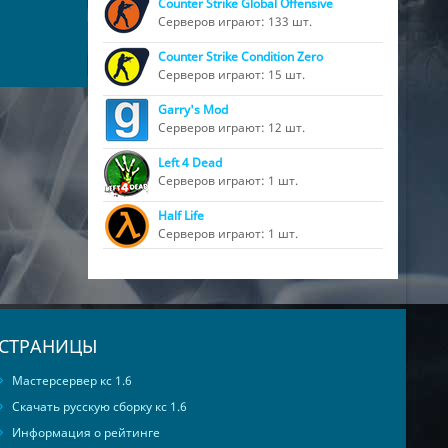
Counter Strike Global Offensive
Серверов играют: 133 шт.
Counter Strike Condition Zero
Серверов играют: 15 шт.
Garry's Mod
Серверов играют: 12 шт.
Left 4 Dead
Серверов играют: 1 шт.
Half Life
Серверов играют: 1 шт.
СТРАНИЦЫ
Мастерсервер кс 1.6
Скачать русскую сборку кс 1.6
Информация о рейтинге