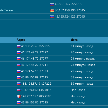
45.86.156.75:27015
utoTacker
80.152.159.196:27015
45.155.124.125:27015
Адрес
Дата
45.136.205.92:27015
11 минут назад
46.174.49.29:27777
20 минут назад
46.174.48.72:27777
21 минуту назад
46.174.48.22:27211
23 минуты назад
46.174.52.15:27333
29 минут назад
45.86.156.89:27015
38 минут назад
188.124.37.191:27222
59 минут назад
194.180.16.113:27016
Час назад
149.202.65.178:27105
Час назад
45.86.156.87:27015
Час назад