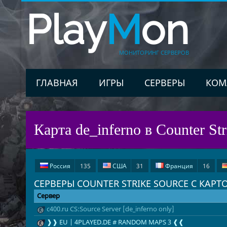
Play
M
on
МОНИТОРИНГ СЕРВЕРОВ
ГЛАВНАЯ
ИГРЫ
СЕРВЕРЫ
КОМ
Карта de_inferno в Counter Str
Россия
135
США
31
Франция
16
СЕРВЕРЫ COUNTER STRIKE SOURCE С КАРТ
Польша
2
Румыния
2
Чехия
2
К
Сервер
c400.ru CS:Source Server [de_inferno only]
❱❱ EU | 4PLAYED.DE # RANDOM MAPS 3 ❰❰