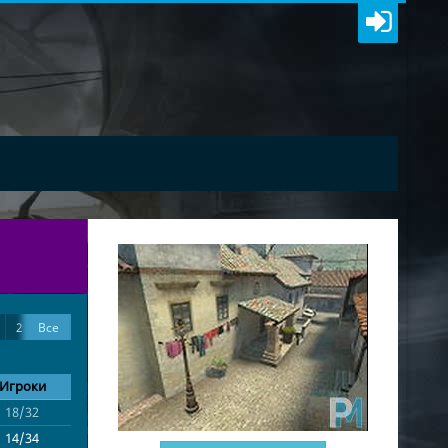
2
Все
я
1
Игроки
18/32
de_inferno
14/34
de_inferno