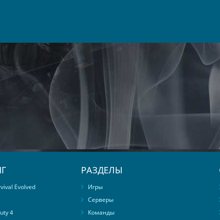
Г
РАЗДЕЛЫ
ival Evolved
Игры
Серверы
uty 4
Команды