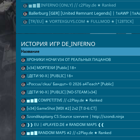
▅ ▆ ▇ INFERNO (ONLY) // c2Play.de ★ Ranked
Ballerburg [GER] [United Remnant Legends] | 1xAWP |1xA
[TR/EU] ★ VORTEXGUYS.COM ★ FULLMOD ★ [128TICK]
ИСТОРИЯ ИГР DE_INFERNO
Название
ХРОНИКИ НОЧИ V34 ОТ РЕАЛЬНЫХ ПАЦАНОВ
[v34] МОРПЕХИ [Public] 18+
|ДЕТИ 90-X| [PUBLIC] 18+
«Россuu'ckuu' Бандuт» © 2026 a4Teach* [Public]
|ДЕТИ 90-Х| [PUBLIC] [NO-STEAM|v34]
▅ ▆ ▇ COMPETITIVE // c2Play.de ★ Ranked
[v34] GameShot [MIX #2] 2x2 [T:0-6:CT]
Szondikapitany CS:Source szervere | http://szondi.ninja
❱❱ EU | 4PLAYED.DE # RANDOM MAPS ❰❰
▅ ▆ ▇ RANDOM MAPS #2 // c2Play.de ★ Ranked