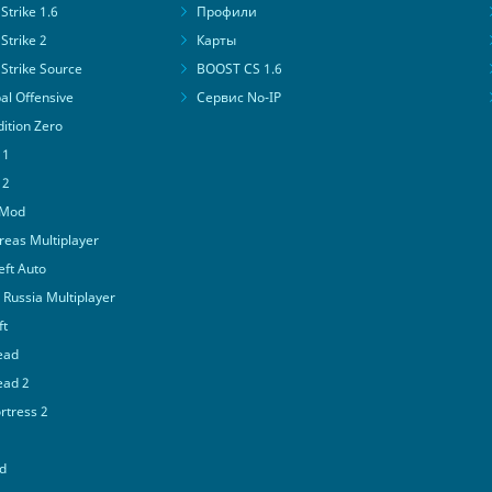
trike 1.6
Профили
Strike 2
Карты
Strike Source
BOOST CS 1.6
al Offensive
Сервис No-IP
ition Zero
 1
 2
 Mod
eas Multiplayer
ft Auto
Russia Multiplayer
ft
ead
ead 2
tress 2
d