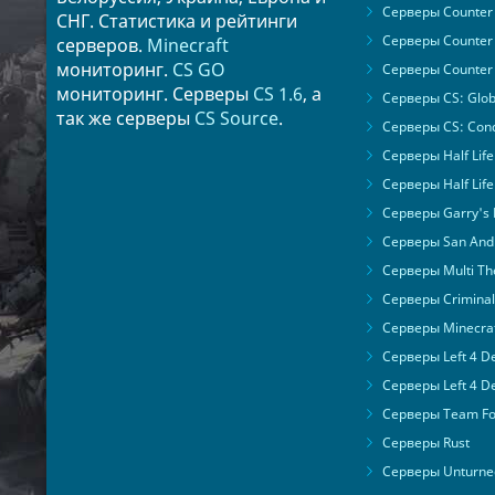
Серверы Counter S
СНГ. Статистика и рейтинги
Серверы Counter 
серверов.
Minecraft
мониторинг.
CS GO
Серверы Counter 
мониторинг. Серверы
CS 1.6
, а
Серверы CS: Glob
так же серверы
CS Source
.
Серверы CS: Cond
Серверы Half Life
Серверы Half Life
Серверы Garry's
Серверы San Andr
Серверы Multi The
Серверы Criminal 
Серверы Minecra
Серверы Left 4 D
Серверы Left 4 D
Серверы Team For
Серверы Rust
Серверы Unturne