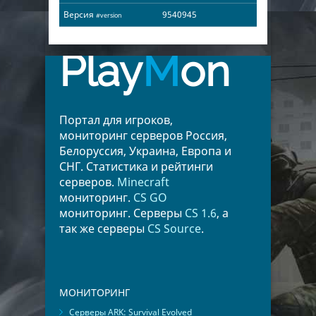
Версия
9540945
#version
Play
M
on
Портал для игроков,
мониторинг серверов Россия,
Белоруссия, Украина, Европа и
СНГ. Статистика и рейтинги
серверов.
Minecraft
мониторинг.
CS GO
мониторинг. Серверы
CS 1.6
, а
так же серверы
CS Source
.
МОНИТОРИНГ
Серверы ARK: Survival Evolved