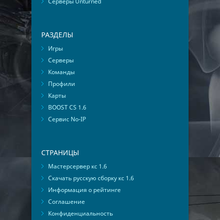
Серверы Unturned
РАЗДЕЛЫ
Игры
Серверы
Команды
Профили
Карты
BOOST CS 1.6
Сервис No-IP
СТРАНИЦЫ
Мастерсервер кс 1.6
Скачать русскую сборку кс 1.6
Информация о рейтинге
Соглашение
Конфиденциальность