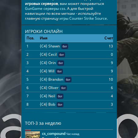
игровых серверов
, вам может понравиться
GunGame серверы css
. А для быстрой
навигации по всем меткам - используйте
главную страницу
игры Counter Strike Source
.
ИГРОКИ ОНЛАЙН
Поз.
Имя
Счет
Время
1
{C4} Shawn
13
16:21:17
бот
2
{C4} Cecil
0
16:21:17
бот
3
{C4} Orin
9
16:21:17
бот
4
{C4} Will
9
16:21:17
бот
5
{C4} Brandon
10
16:21:17
бот
6
{C4} Oliver
6
16:21:17
бот
7
{C4} Neil
4
16:21:17
бот
8
{C4} Bob
3
16:21:17
бот
ТОП-3 за неделю
cs_compound
Час назад