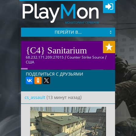
Play
M
on
МОНИТОРИНГ СЕРВЕРОВ
ПЕРЕЙТИ В...
{C4} Sanitarium
68.232.171.209:27015
/
Counter Strike Source
/
США
ПОДЕЛИТЬСЯ С ДРУЗЬЯМИ
cs_assault
(13 минут назад)