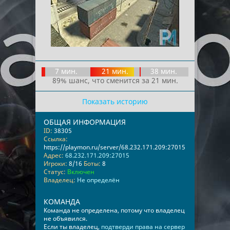
7 мин.
21 мин.
38 мин.
89% шанс, что сменится за 21 мин.
Показать историю
ОБЩАЯ ИНФОРМАЦИЯ
ID:
38305
Ссылка:
https://playmon.ru/server/68.232.171.209:27015
Адрес:
68.232.171.209:27015
Игроки:
8/16
Боты:
8
Статус:
Включен
Владелец:
Не определён
КОМАНДА
Команда не определена, потому что владелец
не объявился.
Если ты владелец,
подтверди права на сервер