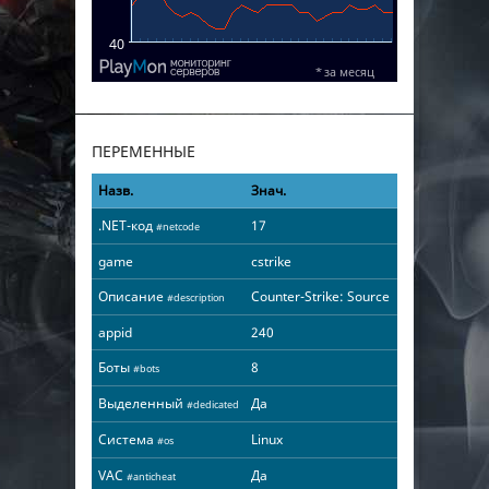
ПЕРЕМЕННЫЕ
Назв.
Знач.
.NET-код
17
#netcode
game
cstrike
Описание
Counter-Strike: Source
#description
appid
240
Боты
8
#bots
Выделенный
Да
#dedicated
Система
Linux
#os
VAC
Да
#anticheat