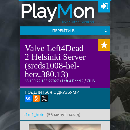
Play
M
on
МОНИТОРИНГ СЕРВЕРОВ
ПЕРЕЙТИ В...
Valve Left4Dead
2 Helsinki Server
(srcds1008-hel-
hetz.380.13)
65.109.72.188:27027
/
Left 4 Dead 2
/
США
ПОДЕЛИТЬСЯ С ДРУЗЬЯМИ
c1m1_hotel
(56 минут назад)