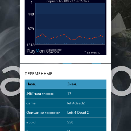
ПЕРЕМЕННЫЕ
Назв.
Знач.
.NET-код
17
#netcode
game
left4dead2
Описание
Left 4 Dead 2
#description
appid
550