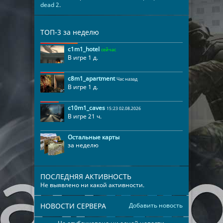
dead 2
.
ТОП-3 за неделю
c1m1_hotel
сейчас
В игре 1 д.
c8m1_apartment
Час назад
В игре 1 д.
c10m1_caves
15:23 02.08.2026
В игре 21 ч.
Остальные карты
за неделю
ПОСЛЕДНЯЯ АКТИВНОСТЬ
Не выявлено ни какой активности.
НОВОСТИ СЕРВЕРА
Добавить новость