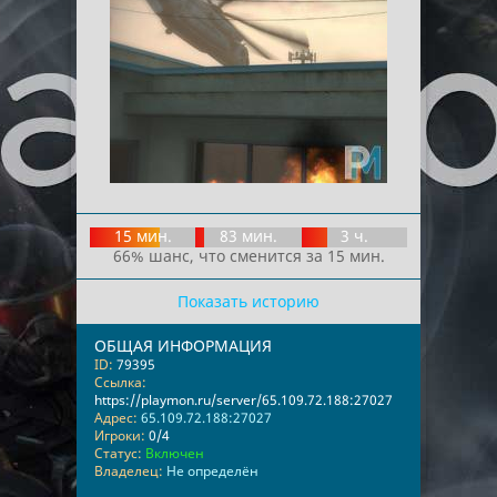
15 мин.
83 мин.
3 ч.
66% шанс, что сменится за 15 мин.
Показать историю
ОБЩАЯ ИНФОРМАЦИЯ
ID:
79395
Ссылка:
https://playmon.ru/server/65.109.72.188:27027
Адрес:
65.109.72.188:27027
Игроки:
0/4
Статус:
Включен
Владелец:
Не определён