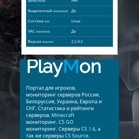
Боты
Нет
#bots
Выделенный
Да
#dedicated
Система
Linux
#os
VAC
Да
#anticheat
Версия
2.2.4.3
#version
Play
M
on
Портал для игроков,
мониторинг серверов Россия,
Белоруссия, Украина, Европа и
СНГ. Статистика и рейтинги
серверов.
Minecraft
мониторинг.
CS GO
мониторинг. Серверы
CS 1.6
, а
так же серверы
CS Source
.