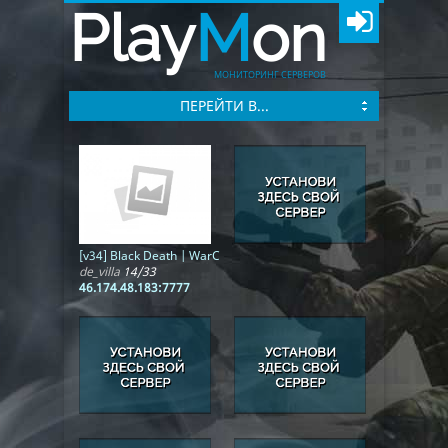
Play
M
on
МОНИТОРИНГ СЕРВЕРОВ
ПЕРЕЙТИ В...
[v34] Black Death | WarCraft | WCS | ОБТ
de_villa
14/33
46.174.48.183:7777