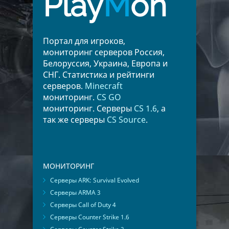
Play
M
on
Румыния
5
Финляндия
4
Венгрия
3
Болгария
3
Беларусь
2
Австрия
2
Портал для игроков,
Греция
1
Словакия
1
мониторинг серверов Россия,
Белоруссия, Украина, Европа и
Украина
1
Испания
1
СНГ. Статистика и рейтинги
серверов.
Minecraft
мониторинг.
CS GO
мониторинг. Серверы
CS 1.6
, а
так же серверы
CS Source
.
МОНИТОРИНГ
Серверы ARK: Survival Evolved
Серверы ARMA 3
Серверы Call of Duty 4
Серверы Counter Strike 1.6