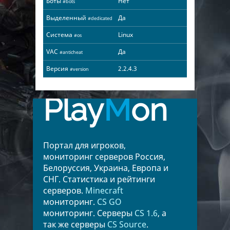
Боты
Нет
#bots
Выделенный
Да
#dedicated
Система
Linux
#os
VAC
Да
#anticheat
Версия
2.2.4.3
#version
Play
M
on
Портал для игроков,
мониторинг серверов Россия,
Белоруссия, Украина, Европа и
СНГ. Статистика и рейтинги
серверов.
Minecraft
мониторинг.
CS GO
мониторинг. Серверы
CS 1.6
, а
так же серверы
CS Source
.