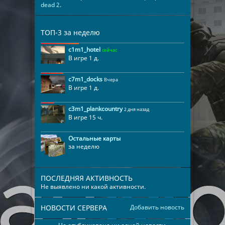
dead 2
.
ТОП-3 за неделю
c1m1_hotel
сейчас
В игре 1 д.
c7m1_docks
Вчера
В игре 1 д.
c3m1_plankcountry
2 дня назад
В игре 15 ч.
Остальные карты
за неделю
ПОСЛЕДНЯЯ АКТИВНОСТЬ
Не выявлено ни какой активности.
НОВОСТИ СЕРВЕРА
Добавить новость