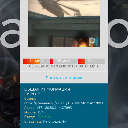
11 мин.
88 мин.
3 ч.
63% шанс, что сменится за 11 мин.
Показать историю
ОБЩАЯ ИНФОРМАЦИЯ
ID:
79317
Ссылка:
https://playmon.ru/server/157.180.58.214:27093
Адрес:
157.180.58.214:27093
Игроки:
0/4
Статус:
Включен
Владелец:
Не определён