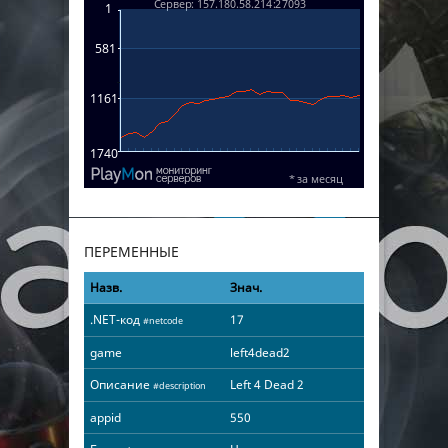
ПЕРЕМЕННЫЕ
Назв.
Знач.
.NET-код
17
#netcode
game
left4dead2
Описание
Left 4 Dead 2
#description
appid
550