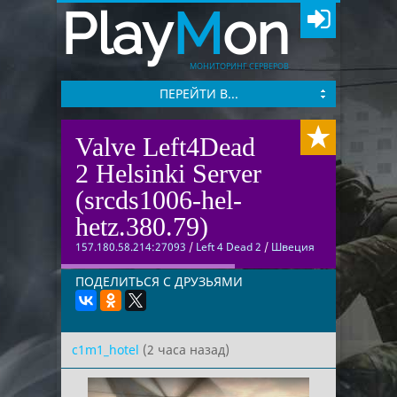
Play
M
on
МОНИТОРИНГ СЕРВЕРОВ
ПЕРЕЙТИ В...
Valve Left4Dead
2 Helsinki Server
(srcds1006-hel-
hetz.380.79)
157.180.58.214:27093
/
Left 4 Dead 2
/
Швеция
ПОДЕЛИТЬСЯ С ДРУЗЬЯМИ
c1m1_hotel
(2 часа назад)