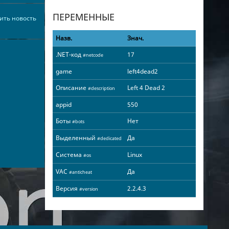
ПЕРЕМЕННЫЕ
ить новость
Назв.
Знач.
.NET-код
17
#netcode
game
left4dead2
Описание
Left 4 Dead 2
#description
appid
550
Боты
Нет
#bots
Выделенный
Да
#dedicated
Система
Linux
#os
VAC
Да
#anticheat
Версия
2.2.4.3
#version