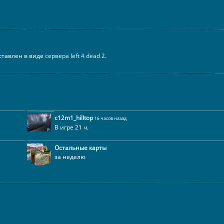
едставлен в виде
сервера left 4 dead 2
.
c12m1_hilltop
16 часов назад
В игре 21 ч.
Остальные карты
за неделю