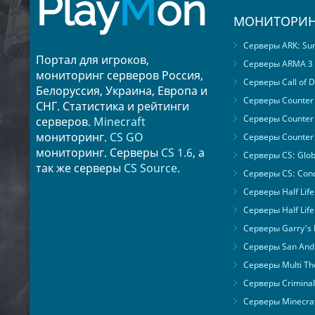
Play
M
on
МОНИТОРИН
Серверы ARK: Surv
Портал для игроков,
Серверы ARMA 3
мониторинг серверов Россия,
Серверы Call of D
Белоруссия, Украина, Европа и
Серверы Counter S
СНГ. Статистика и рейтинги
Серверы Counter 
серверов.
Minecraft
мониторинг.
CS GO
Серверы Counter 
мониторинг. Серверы
CS 1.6
, а
Серверы CS: Glob
так же серверы
CS Source
.
Серверы CS: Cond
Серверы Half Life
Серверы Half Life
Серверы Garry's
Серверы San Andr
Серверы Multi The
Серверы Criminal 
Серверы Minecra