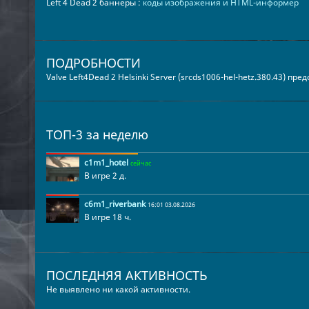
Left 4 Dead 2 баннеры :
коды изображения и HTML-информер
ПОДРОБНОСТИ
Valve Left4Dead 2 Helsinki Server (srcds1006-hel-hetz.380.43) пр
ТОП-3 за неделю
c1m1_hotel
сейчас
В игре 2 д.
c6m1_riverbank
16:01 03.08.2026
В игре 18 ч.
ПОСЛЕДНЯЯ АКТИВНОСТЬ
Не выявлено ни какой активности.