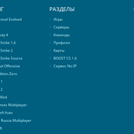
Г
РАЗДЕЛЫ
ival Evolved
Игры
Серверы
uty 4
Команды
trike 1.6
Профили
Strike 2
Карты
Strike Source
BOOST CS 1.6
al Offensive
Сервис No-IP
ition Zero
 1
 2
 Mod
eas Multiplayer
ft Auto
Russia Multiplayer
ft