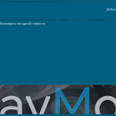
Добав
бликовано ни одной новости.