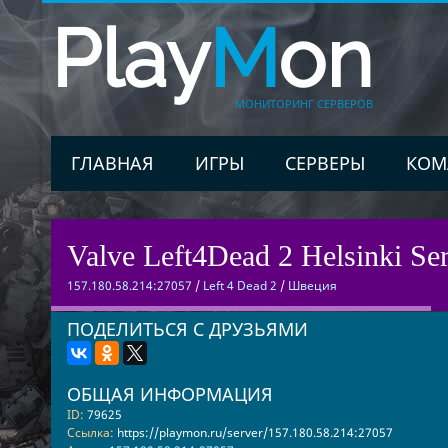
Play
M
on
МОНИТОРИНГ СЕРВЕРОВ
ГЛАВНАЯ
ИГРЫ
СЕРВЕРЫ
КОМ
Valve Left4Dead 2 Helsinki Ser
157.180.58.214:27057
/
Left 4 Dead 2
/
Швеция
ПОДЕЛИТЬСЯ С ДРУЗЬЯМИ
ОБЩАЯ ИНФОРМАЦИЯ
ID:
79625
Ссылка:
https://playmon.ru/server/157.180.58.214:27057