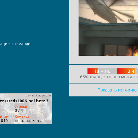
ацию о команде!
18 мин.
3 ч.
63% шанс, что не сменится
Показать историю