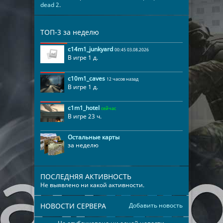
dead 2
.
ТОП-3 за неделю
c14m1_junkyard
00:45 03.08.2026
В игре 1 д.
c10m1_caves
12 часов назад
В игре 1 д.
c1m1_hotel
сейчас
В игре 23 ч.
Остальные карты
за неделю
ПОСЛЕДНЯЯ АКТИВНОСТЬ
Не выявлено ни какой активности.
НОВОСТИ СЕРВЕРА
Добавить новость