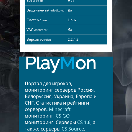
Боты
Нет
#bots
Выделенный
Да
#dedicated
Система
Linux
#os
VAC
Да
#anticheat
Версия
2.2.4.3
#version
Play
M
on
Портал для игроков,
мониторинг серверов Россия,
Белоруссия, Украина, Европа и
СНГ. Статистика и рейтинги
серверов.
Minecraft
мониторинг.
CS GO
мониторинг. Серверы
CS 1.6
, а
так же серверы
CS Source
.