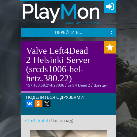
Play
M
on
МОНИТОРИНГ СЕРВЕРОВ
ПЕРЕЙТИ В...
Valve Left4Dead
2 Helsinki Server
(srcds1006-hel-
hetz.380.22)
157.180.58.214:27036
/
Left 4 Dead 2
/
Швеция
ПОДЕЛИТЬСЯ С ДРУЗЬЯМИ
c1m1_hotel
(Час назад)