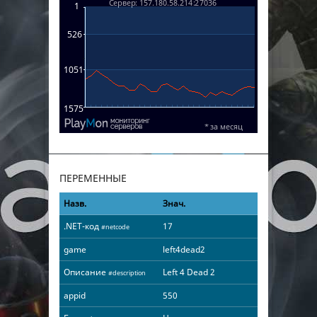
ПЕРЕМЕННЫЕ
Назв.
Знач.
.NET-код
17
#netcode
game
left4dead2
Описание
Left 4 Dead 2
#description
appid
550