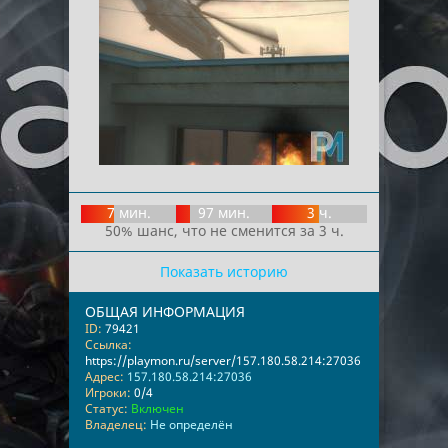
7 мин.
97 мин.
3 ч.
50% шанс, что не сменится за 3 ч.
Показать историю
ОБЩАЯ ИНФОРМАЦИЯ
ID:
79421
Ссылка:
https://playmon.ru/server/157.180.58.214:27036
Адрес:
157.180.58.214:27036
Игроки:
0/4
Статус:
Включен
Владелец:
Не определён