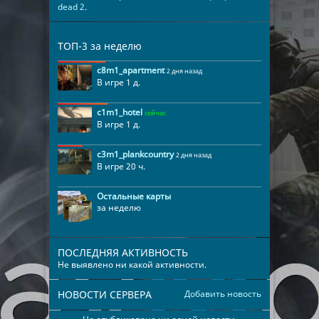
dead 2
.
ТОП-3 за неделю
c8m1_apartment
2 дня назад
В игре 1 д.
c1m1_hotel
сейчас
В игре 1 д.
c3m1_plankcountry
2 дня назад
В игре 20 ч.
Остальные карты
за неделю
ПОСЛЕДНЯЯ АКТИВНОСТЬ
Не выявлено ни какой активности.
НОВОСТИ СЕРВЕРА
Добавить новость