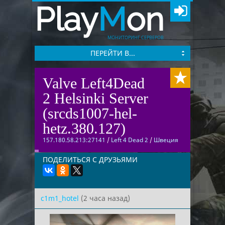
Play
M
on
МОНИТОРИНГ СЕРВЕРОВ
ПЕРЕЙТИ В...
Valve Left4Dead
2 Helsinki Server
(srcds1007-hel-
hetz.380.127)
157.180.58.213:27141
/
Left 4 Dead 2
/
Швеция
ПОДЕЛИТЬСЯ С ДРУЗЬЯМИ
c1m1_hotel
(2 часа назад)