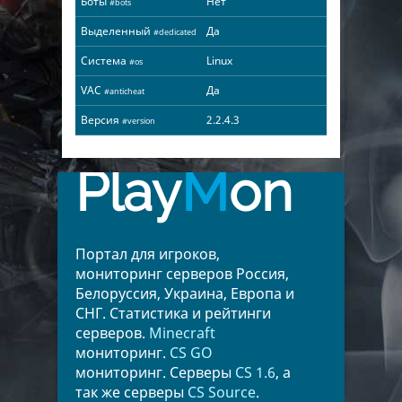
Боты
Нет
#bots
Выделенный
Да
#dedicated
Система
Linux
#os
VAC
Да
#anticheat
Версия
2.2.4.3
#version
Play
M
on
Портал для игроков,
мониторинг серверов Россия,
Белоруссия, Украина, Европа и
СНГ. Статистика и рейтинги
серверов.
Minecraft
мониторинг.
CS GO
мониторинг. Серверы
CS 1.6
, а
так же серверы
CS Source
.