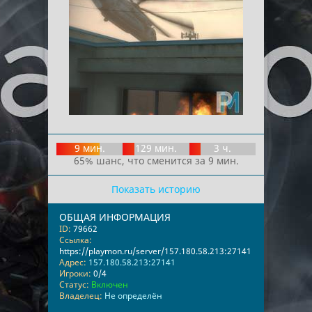
9 мин.
129 мин.
3 ч.
65% шанс, что сменится за 9 мин.
Показать историю
ОБЩАЯ ИНФОРМАЦИЯ
ID:
79662
Ссылка:
https://playmon.ru/server/157.180.58.213:27141
Адрес:
157.180.58.213:27141
Игроки:
0/4
Статус:
Включен
Владелец:
Не определён