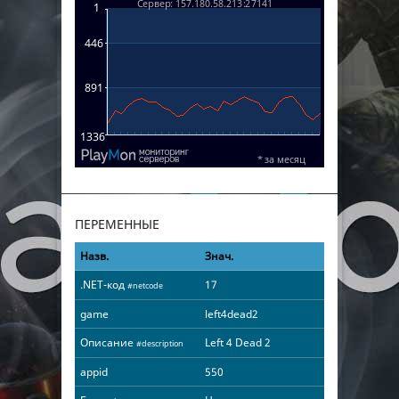
ПЕРЕМЕННЫЕ
Назв.
Знач.
.NET-код
17
#netcode
game
left4dead2
Описание
Left 4 Dead 2
#description
appid
550