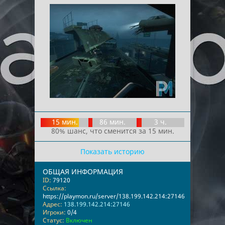
15 мин.
86 мин.
3 ч.
80% шанс, что сменится за 15 мин.
Показать историю
ОБЩАЯ ИНФОРМАЦИЯ
ID:
79120
Ссылка:
https://playmon.ru/server/138.199.142.214:27146
Адрес:
138.199.142.214:27146
Игроки:
0/4
Статус:
Включен