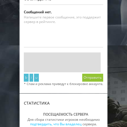
Сообщений нет.
Напишите первое сообщение, это поддержит
сервер в рейтинге.
b
i
u
Отправить
* Спам и реклама приведут к блокировке аккаунта.
СТАТИСТИКА
ПОСЕЩАЕМОСТЬ СЕРВЕРА
Для сбора статистики игроков необходимо
подтвердить, что Вы владелец
сервера.