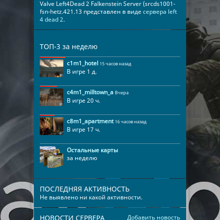
Valve Left4Dead 2 Falkenstein Server (srcds1001-
fsn-hetz.421.13 представлен в виде
сервера left
4 dead 2
.
ТОП-3 за неделю
c1m1_hotel
15 часов назад
В игре 1 д.
c4m1_milltown_a
Вчера
В игре 20 ч.
c8m1_apartment
16 часов назад
В игре 17 ч.
Остальные карты
за неделю
ПОСЛЕДНЯЯ АКТИВНОСТЬ
Не выявлено ни какой активности.
НОВОСТИ СЕРВЕРА
Добавить новость