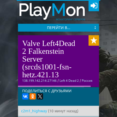
Play
M
on
МОНИТОРИНГ СЕРВЕРОВ
ПЕРЕЙТИ В...
Valve Left4Dead
2 Falkenstein
Server
(srcds1001-fsn-
hetz.421.13
138.199.142.214:27146
/
Left 4 Dead 2
/
Россия
ПОДЕЛИТЬСЯ С ДРУЗЬЯМИ
c2m1_highway
(10 минут назад)