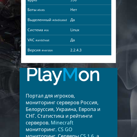
Боты
Нет
#bots
Выделенный
Да
#dedicated
Система
Linux
#os
VAC
Да
#anticheat
Версия
2.2.4.3
#version
Play
M
on
Портал для игроков,
мониторинг серверов Россия,
Белоруссия, Украина, Европа и
СНГ. Статистика и рейтинги
серверов.
Minecraft
мониторинг.
CS GO
мониторинг. Серверы
CS 1.6
, а