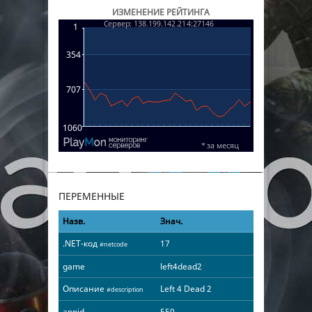
ИЗМЕНЕНИЕ РЕЙТИНГА
ПЕРЕМЕННЫЕ
Назв.
Знач.
.NET-код
17
#netcode
game
left4dead2
Описание
Left 4 Dead 2
#description
appid
550