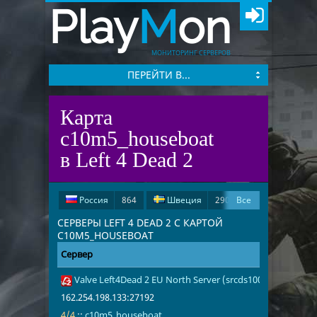
Play
M
on
МОНИТОРИНГ СЕРВЕРОВ
ПЕРЕЙТИ В...
Карта
c10m5_houseboat
в Left 4 Dead 2
Россия
864
Швеция
290
Все
Испания
278
США
191
СЕРВЕРЫ LEFT 4 DEAD 2 С КАРТОЙ
C10M5_HOUSEBOAT
Германия
46
Сервер
Адрес
Игроки
Великобритания
15
Valve Left4Dead 2 EU North Server (srcds1002-sto1.181.1
162.254.198.
4/4
c10m5_hous
Франция
8
Иран
4
162.254.198.133:27192
Чехия
3
Китай
2
4/4
::
c10m5_houseboat