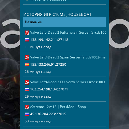
Украина
1
Финляндия
1
Италия
1
ИСТОРИЯ ИГР C10M5_HOUSEBOAT
Арабские Эмираты
1
Название
Адрес
Дата
Беларусь
1
Норвегия
1
Valve Left4Dead 2 Falkenstein Server (srcds1004-fsn-hetz.42
11 минут наз
138.199.142.
Румыния
1
Нидерланды
1
138.199.142.211:27118
11 минут назад
Valve Left4Dead 2 Spain Server (srcds1002-mad1.195.236)
26 минут наз
155.133.246.
155.133.246.91:27250
26 минут назад
Valve Left4Dead 2 EU North Server (srcds1003-sto1.181.57)
29 минут наз
162.254.198.
162.254.198.134:27071
29 минут назад
eXtreme 12vs12 | PerkMod | Shop
50 минут наз
45.136.204.2
45.136.204.223:27015
50 минут назад