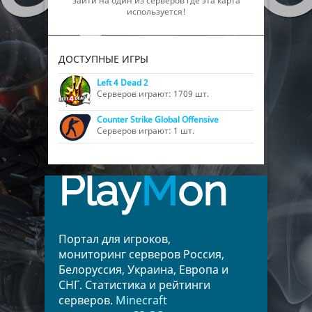
зайти на один из серверов где эта карта
используется!
ДОСТУПНЫЕ ИГРЫ
Left 4 Dead 2
Серверов играют: 1709 шт.
Counter Strike Global Offensive
Серверов играют: 1 шт.
Play
M
on
Портал для игроков,
мониторинг серверов Россия,
Белоруссия, Украина, Европа и
СНГ. Статистика и рейтинги
серверов.
Minecraft