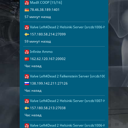
MadX COOP [15/16]
57 минут наз
78.46.38.189
78.46.38.189:1401
57 минут назад
Valve Left4Dead 2 Helsinki Server (srcds1006-hel-hetz.380.85
59 минут наз
157.180.58.2
157.180.58.214:27099
59 минут назад
Infinite Ammo
Час назад
162.62.120.1
162.62.120.167:20002
Час назад
Valve Left4Dead 2 Falkenstein Server (srcds1004-fsn-hetz.42
Час назад
138.199.142.
138.199.142.211:27126
Час назад
Valve Left4Dead 2 Helsinki Server (srcds1007-hel-hetz.380.24
Час назад
157.180.58.2
157.180.58.213:27038
Час назад
Valve Left4Dead 2 Helsinki Server (srcds1006-hel-hetz.380.12
Час назад
157.180.58.2