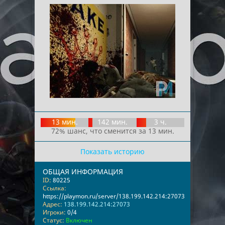
13 мин.
142 мин.
3 ч.
72% шанс, что сменится за 13 мин.
Показать историю
ОБЩАЯ ИНФОРМАЦИЯ
ID:
80225
Ссылка:
https://playmon.ru/server/138.199.142.214:27073
Адрес:
138.199.142.214:27073
Игроки:
0/4
Статус:
Включен