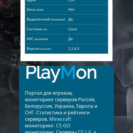
Боты
Нет
#bots
Выделенный
Да
#dedicated
Система
Linux
#os
VAC
Да
#anticheat
Версия
2.2.4.3
#version
Play
M
on
Портал для игроков,
мониторинг серверов Россия,
Белоруссия, Украина, Европа и
СНГ. Статистика и рейтинги
серверов.
Minecraft
мониторинг.
CS GO
мониторинг. Серверы
CS 1.6
, а