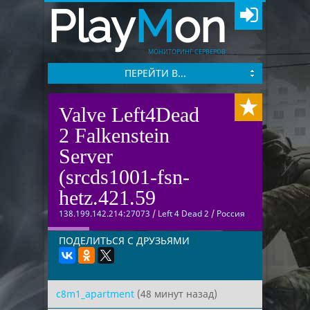
Play
M
on
МОНИТОРИНГ СЕРВЕРОВ
ПЕРЕЙТИ В...
Valve Left4Dead
2 Falkenstein
Server
(srcds1001-fsn-
hetz.421.59
138.199.142.214:27073
/
Left 4 Dead 2
/
Россия
ПОДЕЛИТЬСЯ С ДРУЗЬЯМИ
c8m1_apartment
(48 минут назад)