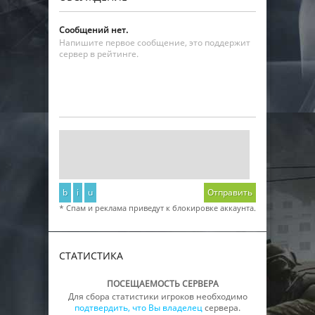
Сообщений нет.
Напишите первое сообщение, это поддержит
сервер в рейтинге.
b
i
u
Отправить
* Спам и реклама приведут к блокировке аккаунта.
СТАТИСТИКА
ПОСЕЩАЕМОСТЬ СЕРВЕРА
Для сбора статистики игроков необходимо
подтвердить, что Вы владелец
сервера.