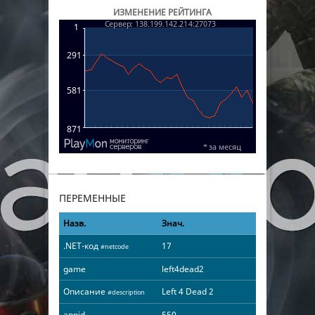
ИЗМЕНЕНИЕ РЕЙТИНГА
ПЕРЕМЕННЫЕ
Назв.
Знач.
.NET-код
17
#netcode
game
left4dead2
Описание
Left 4 Dead 2
#description
appid
550