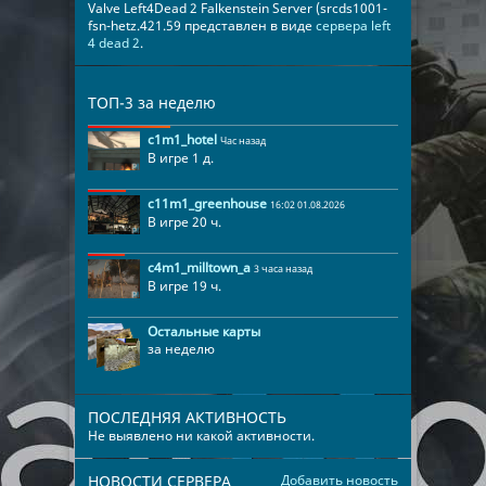
Valve Left4Dead 2 Falkenstein Server (srcds1001-
fsn-hetz.421.59 представлен в виде
сервера left
4 dead 2
.
ТОП-3 за неделю
c1m1_hotel
Час назад
В игре 1 д.
c11m1_greenhouse
16:02 01.08.2026
В игре 20 ч.
c4m1_milltown_a
3 часа назад
В игре 19 ч.
Остальные карты
за неделю
ПОСЛЕДНЯЯ АКТИВНОСТЬ
Не выявлено ни какой активности.
НОВОСТИ СЕРВЕРА
Добавить новость