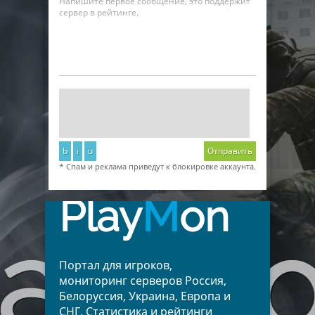
Напишите первое сообщение, это поддержит
сервер в рейтинге.
b
i
u
Отправить
* Спам и реклама приведут к блокировке аккаунта.
Play
M
on
Портал для игроков,
мониторинг серверов Россия,
Белоруссия, Украина, Европа и
СНГ. Статистика и рейтинги