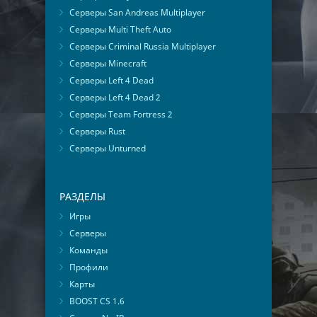
Серверы San Andreas Multiplayer
Серверы Multi Theft Auto
Серверы Criminal Russia Multiplayer
Серверы Minecraft
Серверы Left 4 Dead
Серверы Left 4 Dead 2
Серверы Team Fortress 2
Серверы Rust
Серверы Unturned
РАЗДЕЛЫ
Игры
Серверы
Команды
Профили
Карты
BOOST CS 1.6