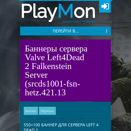
Play
M
on
МОНИТОРИНГ СЕРВЕРОВ
ПЕРЕЙТИ В...
Баннеры сервера
Valve Left4Dead
2 Falkenstein
Server
(srcds1001-fsn-
hetz.421.13
Белые
Чёрные
550×100 БАННЕР ДЛЯ СЕРВЕРА LEFT 4
DEAD 2